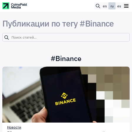
en
ru
es
Публикации по тегу #Binance
#
Binance
Новости