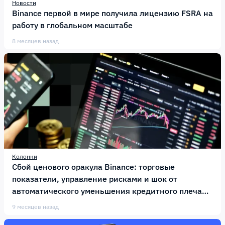
Новости
Binance первой в мире получила лицензию FSRA на
работу в глобальном масштабе
8 месяцев назад
Колонки
Сбой ценового оракула Binance: торговые
показатели, управление рисками и шок от
автоматического уменьшения кредитного плеча
на $19 млрд
9 месяцев назад