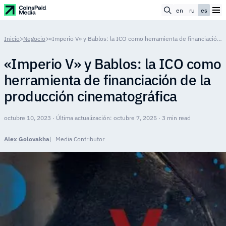
en
ru
es
Inicio
>
Negocio
>
«Imperio V» y Bablos: la ICO como herramienta de financiación de la producción cinematográfica
«Imperio V» y Bablos: la ICO como
herramienta de financiación de la
producción cinematográfica
octubre 10, 2023 · Última actualización: octubre 7, 2025 · 3 min read
Alex Golovakha
Media Contributor