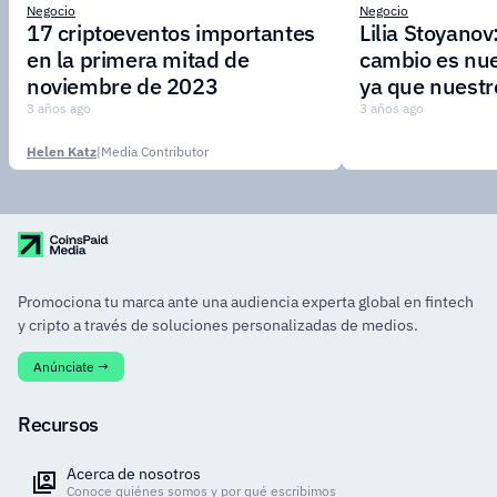
Negocio
Negocio
17 criptoeventos importantes
Lilia Stoyanov
en la primera mitad de
cambio es nue
noviembre de 2023
ya que nuestr
adaptarse rá
3 años ago
3 años ago
nuevos merca
Helen Katz
|
Media Contributor
demandas de l
Promociona tu marca ante una audiencia experta global en fintech
y cripto a través de soluciones personalizadas de medios.
Anúnciate →
Recursos
Acerca de nosotros
Conoce quiénes somos y por qué escribimos