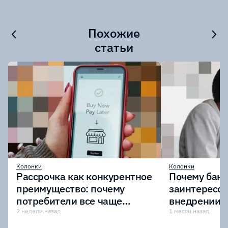
Похожие
статьи
Колонки
Колонки
Рассрочка как конкурентное
Почему бан
преимущество: почему
заинтересов
потребители все чаще
внедрении
выбирают оплату частями?
токенизиро
2 недели назад
1 месяц назад
депозитов