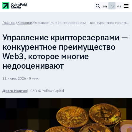
en
ru
es
Главная
>
Колонки
>
Управление крипторезервами — конкурентное преимущество Web3, которое многие недооценивают
Управление крипторезервами —
конкурентное преимущество
Web3, которое многие
недооценивают
11 июня, 2026 · 5 мин.
Диего Мартин
CEO @ Yellow Capital