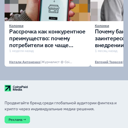
Колонки
Колонки
Рассрочка как конкурентное
Почему бан
преимущество: почему
заинтересов
потребители все чаще
внедрении
выбирают оплату частями?
токенизиро
1 неделя назад
1 месяц назад
депозитов
Натали Антоненко
|
Журналист @ CoinsPaid Media
Евгений Тарасов
|
Продвигайте бренд среди глобальной аудитории финтеха и
крипто через индивидуальные медиа-решения.
Реклама →