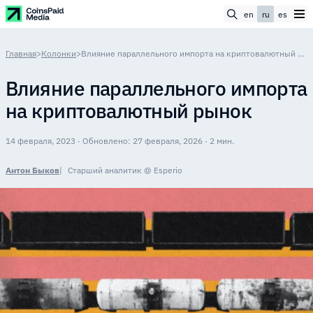
en
ru
es
Главная
>
Колонки
>
Влияние параллельного импорта на криптовалютный рынок
Влияние параллельного импорта
на криптовалютный рынок
14 февраля, 2023 · Обновлено: 27 февраля, 2026 · 2 мин.
Антон Быков
Старший аналитик @ Esperio