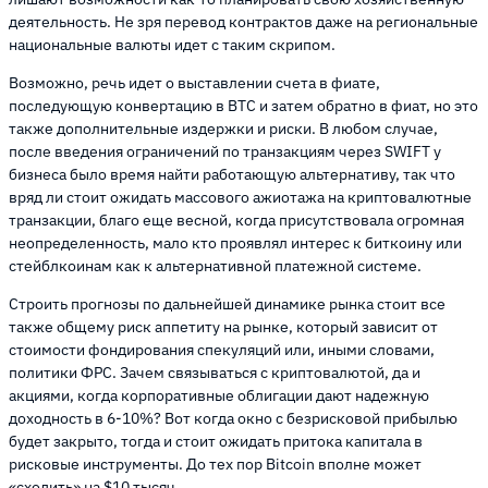
деятельность. Не зря перевод контрактов даже на региональные
национальные валюты идет с таким скрипом.
Возможно, речь идет о выставлении счета в фиате,
последующую конвертацию в BTC и затем обратно в фиат, но это
также дополнительные издержки и риски. В любом случае,
после введения ограничений по транзакциям через SWIFT у
бизнеса было время найти работающую альтернативу, так что
вряд ли стоит ожидать массового ажиотажа на криптовалютные
транзакции, благо еще весной, когда присутствовала огромная
неопределенность, мало кто проявлял интерес к биткоину или
стейблкоинам как к альтернативной платежной системе.
Строить прогнозы по дальнейшей динамике рынка стоит все
также общему риск аппетиту на рынке, который зависит от
стоимости фондирования спекуляций или, иными словами,
политики ФРС. Зачем связываться с криптовалютой, да и
акциями, когда корпоративные облигации дают надежную
доходность в 6-10%? Вот когда окно с безрисковой прибылью
будет закрыто, тогда и стоит ожидать притока капитала в
рисковые инструменты. До тех пор Bitcoin вполне может
«сходить» на $10 тысяч.