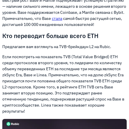
Быстрый рост Base и Mantle подчеркивает успешную стратегию
— наличие сильного имени, лежащего в основе решения второго
уровня. Base поддерживается Coinbase, а Mantle связана с Bybit.
Примечательно, что Base
стала
самой быстро растущей сетью,
достигшей 100 000 ежедневных пользователей!
Кто переводит больше всего ETH
Предлагаем вам взглянуть на TVB-брейкдаун L2 на Rubic.
Если посмотреть на показатель TVB (Total Value Bridged) ETH
среди протоколов второго уровня, то лидерами по количеству
объему переведенных ETH за последние три месяца являются
zkSync Era, Base и Linea. Примечательно, что на долю zkSync Era
приходится почти половина общего показателя TVB ETH среди
L2-протоколов. Кроме того, в рейтинге ETH TVB сеть Base
занимает вторую позицию. Это подтверждает ранее
отмеченную тенденцию, подчеркивая растущий спрос на Base в
криптосообществе. Linea также показывает хорошие
результаты!