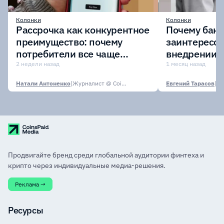
Колонки
Колонки
Рассрочка как конкурентное
Почему бан
преимущество: почему
заинтересов
потребители все чаще
внедрении
выбирают оплату частями?
токенизиро
2 недели назад
1 месяц назад
депозитов
Натали Антоненко
|
Журналист @ CoinsPaid Media
Евгений Тарасов
|
Продвигайте бренд среди глобальной аудитории финтеха и
крипто через индивидуальные медиа-решения.
Реклама →
Ресурсы