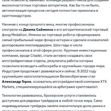
себе позволить, нанимают команды разработчиков для создания
высокочастотных торговых алгоритмов. Как бы то ни было,
автоматизация процессов сегодня полностью прижилась в
критпоиндустрии.
Начиная с конца прошлого века, многие профессионалы
смотрели на
Джима Саймонса
и его алгоритмический торговый
фонд Medallion. Именно их торговые роботы сформировали
самый прибыльный хедж-фонд в истории и сделали основателей
долларовыми миллиардерами. Шли годы и число
профессионалов в этой сфере росло. Крупные инвестиционные
компании, вроде Citadel, стали активно создавать свои
алготрейдинговые отделы, результаты работы которых
позволили возводить небоскребы в крупнейших городах мира.
Индустрия продолжает развиваться и сейчас. В 2022 году
крупнейшим налогоплательщиком Великобритании стал
Александр Герко
, основатель алготрейдинговой компании XTX
Markets, специализирующейся на арбитраже криптовалют.
Технологии развивались, брокерские услуги становились
доступнее для рядовых трейдеров в любой точке мира. Сами
индивидуальные трейдеры заняли значительную долю рынка и