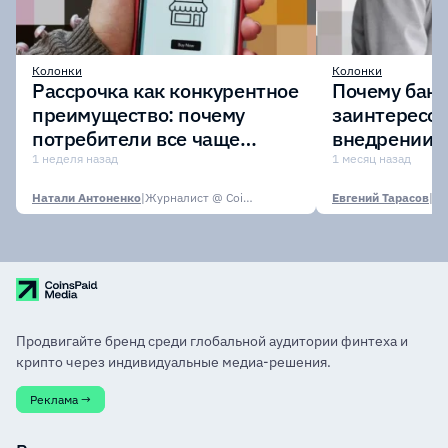
Колонки
Колонки
Рассрочка как конкурентное
Почему бан
преимущество: почему
заинтересов
потребители все чаще
внедрении
выбирают оплату частями?
токенизиро
1 неделя назад
1 месяц назад
депозитов
Натали Антоненко
|
Журналист @ CoinsPaid Media
Евгений Тарасов
|
Продвигайте бренд среди глобальной аудитории финтеха и
крипто через индивидуальные медиа-решения.
Реклама →