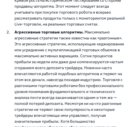
кривой роста на историческом тестировании со стороны
продавец-алгоритма. Этот момент следует всегда
учитывать при покупке торгового робота и всерьез
рассматривать продукты только с мониторингом реальной
Live-торговли, на реальных торговых счетах.
Агрессивные торговые алгоритмы.
Максимально
агрессивные стратегии также известны как «разгонные».
Это агрессивные стратегии, использующие хеджирование
или усреднение с мультипликацией торговых объемов в
максимально активных вариациях. Сотни процентов
прибыли за недели или даже дни компенсируются частым
сгоранием всего депозита трейдера. Новички часто
впечатляются работой подобных алгоритмов и теряют на
этом все деньги, навсегда покидая индустрию. Торговля с
разгонными торговыми роботами без профессионального
уровня понимания фундаментального и технического
анализа почти всегда заканчивается одним и тем же —
полной потерей депозита. Несмотря ни на что разгонные
стратегии не теряют свою популярность и некоторые
трейдеры впечатляюще ими управляют, получая
значительные прибыли. Хотя большинство