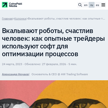
en
ru
es
Главная
>
Колонки
>
Вкалывают роботы, счастлив человек: как опытные трейдеры используют софт для оптимизации процессов
Вкалывают роботы, счастлив
человек: как опытные трейдеры
используют софт для
оптимизации процессов
24 марта, 2023 · Обновлено: 27 февраля, 2026 · 5 мин.
Александр Нечаев
Основатель & CEO @ AW Trading Software