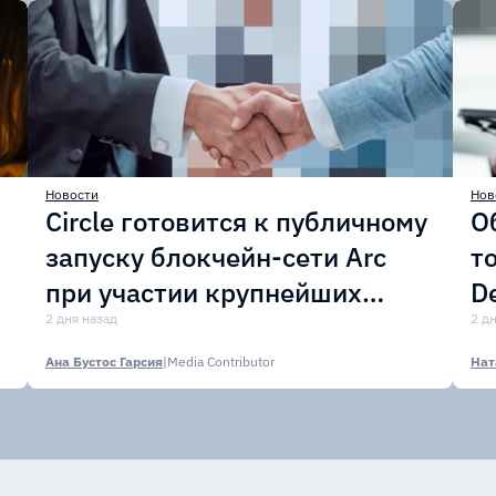
Новости
Нов
Circle готовится к публичному
О
запуску блокчейн-сети Arc
т
при участии крупнейших
D
финансовых организаций
2 дня назад
м
2 д
Ана Бустос Гарсия
|
Media Contributor
Нат