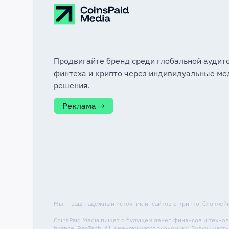
Продвигайте бренд среди глобальной аудит
финтеха и крипто через индивидуальные ме
решения.
Реклама →
Мы — ваш надёжный источник инсайтов о крипто, блокчейне
CoinsPaid Media пишет о будущем денег, финансов и техн
finance, RegTech, AI и меняющуюся экономику. Будучи ча