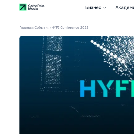
Бизнес
Академ
Главная
>
События
>
HYFI Conference 2023