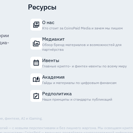
Ресурсы
О нас
Кто стоит за CoinsPaid Media и зачем мы пишем
ории
Медиакит
диа-
Обзор бренд-материалов и возможностей для
партнёрства
Ивенты
Главные крипто- и финтех-ивенты по всему миру
Академия
Гайды и материалы по цифровым финансам
Редполитика
Наши принципы и стандарты публикаций
, финтехе, AI и iGaming.
ологий — с новыми перспективами и без лишнего жаргона. Мы освещаем крип
стью экосистемы CoinsPaid — ведущего провайдера криптоплатежной инфрастр