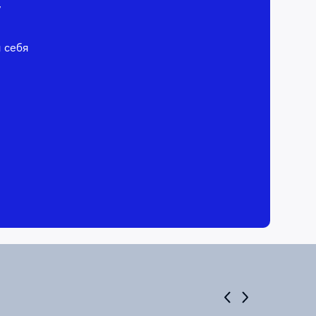
у
я себя