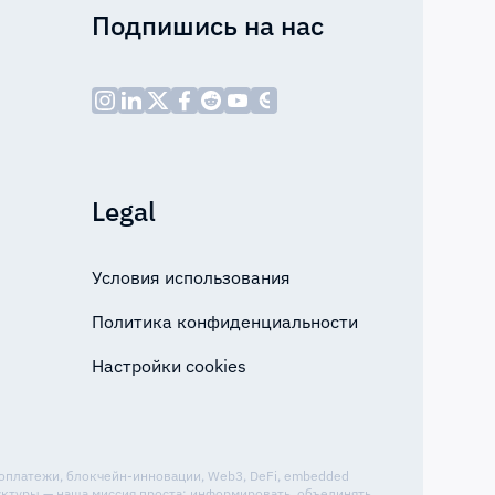
Подпишись на нас
Legal
Условия использования
Политика конфиденциальности
Настройки cookies
топлатежи, блокчейн-инновации, Web3, DeFi, embedded
уктуры — наша миссия проста: информировать, объединять