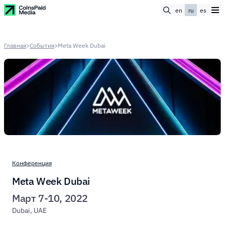
en
ru
es
Главная
>
События
>
Meta Week Dubai
Конференция
Meta Week Dubai
Март 7-10, 2022
Dubai, UAE