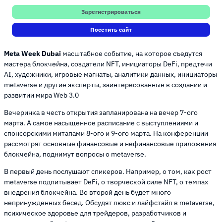
Зарегистрироваться
Посетить сайт
Meta Week Dubai
масштабное событие, на которое съедутся
мастера блокчейна, создатели NFT, инициаторы DeFi, предтечи
AI, художники, игровые магнаты, аналитики данных, инициаторы
metaverse и другие эксперты, заинтересованные в создании и
развитии мира Web 3.0
Вечеринка в честь открытия запланирована на вечер 7-ого
марта. А самое насыщенное расписание с выступлениями и
спонсорскими митапами 8-ого и 9-ого марта. На конференции
рассмотрят основные финансовые и нефинансовые приложения
блокчейна, поднимут вопросы о metaverse.
В первый день послушают спикеров. Например, о том, как рост
metaverse подпитывает DeFi, о творческой силе NFT, о темпах
внедрения блокчейна. Во второй день будет много
непринужденных бесед. Обсудят люкс и лайфстайл в metaverse,
психическое здоровье для трейдеров, разработчиков и