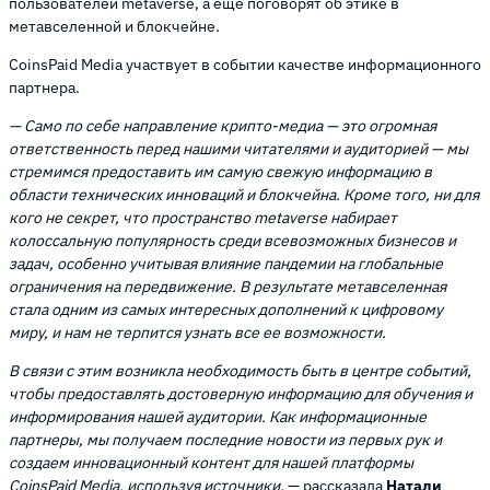
пользователей metaverse, а еще поговорят об этике в
метавселенной и блокчейне.
CoinsPaid Media участвует в событии качестве информационного
партнера.
— Само по себе направление крипто-медиа — это огромная
ответственность перед нашими читателями и аудиторией — мы
стремимся предоставить им самую свежую информацию в
области технических инноваций и блокчейна. Кроме того, ни для
кого не секрет, что пространство metaverse набирает
колоссальную популярность среди всевозможных бизнесов и
задач, особенно учитывая влияние пандемии на глобальные
ограничения на передвижение. В результате метавселенная
стала одним из самых интересных дополнений к цифровому
миру, и нам не терпится узнать все ее возможности.
В связи с этим возникла необходимость быть в центре событий,
чтобы предоставлять достоверную информацию для обучения и
информирования нашей аудитории. Как информационные
партнеры, мы получаем последние новости из первых рук и
создаем инновационный контент для нашей платформы
CoinsPaid Media, используя источники,
— рассказала
Натали