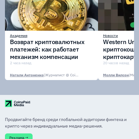
Академия
Новости
Возврат криптовалютных
Western Uni
платежей: как работает
криптокоше
механизм компенсации
криптокарту
стейблкоин
2 часа назад
20 часов назад
Натали Антоненко
|
Журналист @ CoinsPaid Media
Молли Вилсон
|
Media
Продвигайте бренд среди глобальной аудитории финтеха и
крипто через индивидуальные медиа-решения.
Реклама →