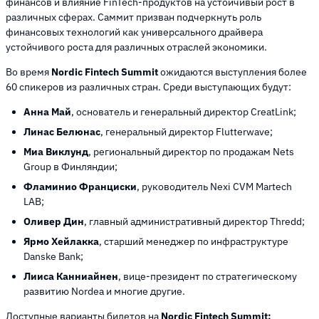
финансов и влияние FinTech-продуктов на устойчивый рост в
различных сферах. Саммит призван подчеркнуть роль
финансовых технологий как универсального драйвера
устойчивого роста для различных отраслей экономики.
Во время
Nordic Fintech Summit
ожидаются выступления более
60 спикеров из различных стран. Среди выступающих будут:
Анна Май
, основатель и генеральный директор CreatLink;
Линас Белюнас
, генеральный директор Flutterwave;
Миа Виклунд
, региональный директор по продажам Nets
Group в Финляндии;
Фламинио Франциски
, руководитель Nexi CVM Martech
LAB;
Оливер Дин
, главный административный директор Thredd;
Ярмо Хейлакка
, старший менеджер по инфраструктуре
Danske Bank;
Лииса Канниайнен
, вице-президент по стратегическому
развитию Nordea и многие другие.
Доступные варианты билетов на
Nordic Fintech Summit: