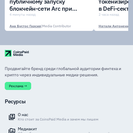
публичному запуску
токенизиро
блокчейн-сети Arc при
в DeFi-сект
участии крупнейших
$7,4 млрд
4 минуты назад
2 часа назад
финансовых организаций
Ана Бустос Гарсия
|
Media Contributor
Натали Антоненко
|
Продвигайте бренд среди глобальной аудитории финтеха и
крипто через индивидуальные медиа-решения.
Реклама →
Ресурсы
О нас
Кто стоит за CoinsPaid Media и зачем мы пишем
Медиакит