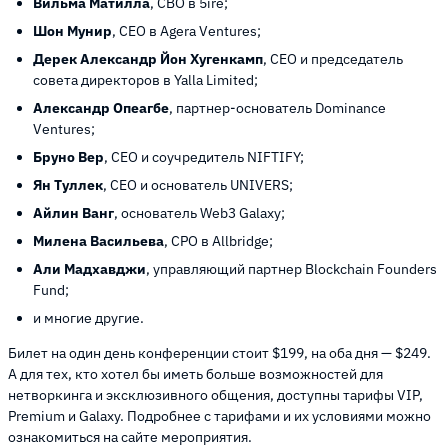
Вильма Матилла
, CBO в 5ire;
Шон Мунир
, CEO в Agera Ventures;
Дерек Александр Йон Хугенкамп
, CEO и председатель
совета директоров в Yalla Limited;
Александр Опеагбе
, партнер-основатель Dominance
Ventures;
Бруно Вер
, CEO и соучредитель NIFTIFY;
Ян Туллек
, CEO и основатель UNIVERS;
Айлин Ванг
, основатель Web3 Galaxy;
Милена Васильева
, CPO в Allbridge;
Али Мадхавджи
, управляющий партнер Blockchain Founders
Fund;
и многие другие.
Билет на один день конференции стоит $199, на оба дня — $249.
А для тех, кто хотел бы иметь больше возможностей для
нетворкинга и эксклюзивного общения, доступны тарифы VIP,
Premium и Galaxy. Подробнее с тарифами и их условиями можно
ознакомиться на сайте мероприятия.