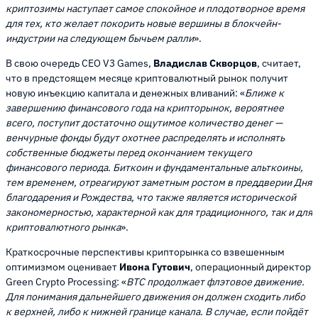
криптозимы наступает самое спокойное и плодотворное время
для тех, кто желает покорить новые вершины в блокчейн-
индустрии на следующем бычьем ралли
».
В свою очередь CEO V3 Games,
Владислав Скворцов
, считает,
что в предстоящем месяце криптовалютный рынок получит
новую инъекцию капитала и денежных вливаний: «
Ближе к
завершению финансового года на крипторынок, вероятнее
всего, поступит достаточно ощутимое количество денег —
венчурные фонды будут охотнее распределять и исполнять
собственные бюджеты перед окончанием текущего
финансового периода. Биткоин и фундаментальные альткоины,
тем временем, отреагируют заметным ростом в преддверии Дня
благодарения и Рождества, что также является исторической
закономерностью, характерной как для традиционного, так и для
криптовалютного рынка
».
Краткосрочные перспективы крипторынка со взвешенным
оптимизмом оценивает
Ивона Гутович
, операционный директор
Green Crypto Processing: «
BTC продолжает флэтовое движение.
Для понимания дальнейшего движения он должен сходить либо
к верхней, либо к нижней границе канала. В случае, если пойдёт