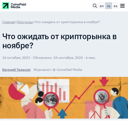
en
ru
es
Главная
>
Прогнозы
>
Что ожидать от крипторынка в ноябре?
Что ожидать от крипторынка в
ноябре?
10 октября, 2023 · Обновлено: 24 сентября, 2025 · 6 мин.
Евгений Тарасов
Журналист @ CoinsPaid Media