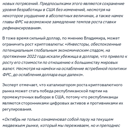
новых потрясений. Предпосылками этого являются сохранение
уровня безработицы в США без изменений, несмотря на
некоторое ухудшение в абсолютных величинах, а также намек
главы ФРС на возможное замедление темпов роста ставки
рефинансирования
».
В тоже время сильный доллар, по мнению Владимира, может
ограничить рост криптовалюты: «
Инвесторы, обеспокоенные
потенциальным глобальным экономическим спадом, на
протяжении 2022 года искали убежища в долларе, что привело к
росту его стоимости по отношению к большинству мировых
валют. Несмотря на намёки на ослабление ястребиной политики
ФРС, до ослабления доллара еще далеко
».
Эксперт отмечает, что катализатором роста криптовалютного
рынка может стать победа республиканской партии на
промежуточных выборах в США, потому что республиканцы
являются сторонниками цифровых активов и противниками их
регулирования.
«
Октябрь не только ознаменовал собой паузу на текущем
медвежьем рынке, который мы переживаем, но и преподнес