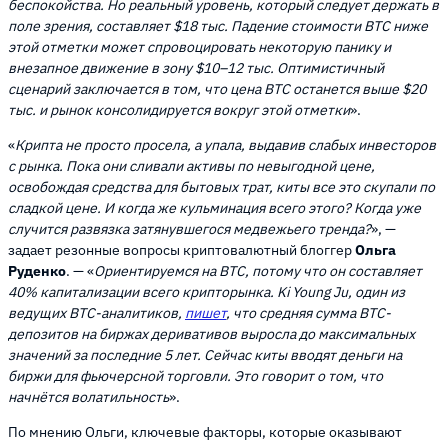
беспокойства. Но реальный уровень, который следует держать в
поле зрения, составляет $18 тыс. Падение стоимости BTC ниже
этой отметки может спровоцировать некоторую панику и
внезапное движение в зону $10–12 тыс. Оптимистичный
сценарий заключается в том, что цена BTC останется выше $20
тыс. и рынок консолидируется вокруг этой отметки
».
«
Крипта не просто просела, а упала, выдавив слабых инвесторов
с рынка. Пока они сливали активы по невыгодной цене,
освобождая средства для бытовых трат, киты все это скупали по
сладкой цене. И когда же кульминация всего этого? Когда уже
случится развязка затянувшегося медвежьего тренда?
», —
задает резонные вопросы криптовалютный блоггер
Ольга
Руденко
. — «
Ориентируемся на BTC, потому что он составляет
40% капитализации всего крипторынка. Ki Young Ju, один из
ведущих BTC-аналитиков,
пишет
, что средняя сумма BTC-
депозитов на биржах деривативов выросла до максимальных
значений за последние 5 лет. Сейчас киты вводят деньги на
биржи для фьючерсной торговли. Это говорит о том, что
начнётся волатильность
».
По мнению Ольги, ключевые факторы, которые оказывают