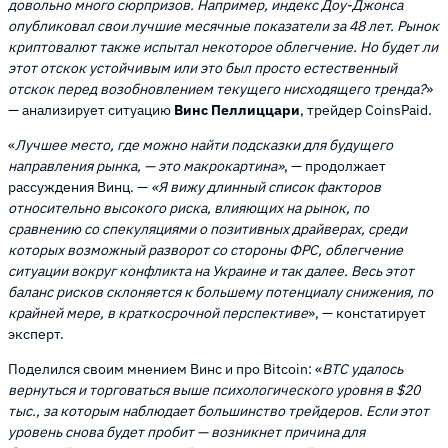
довольно много сюрпризов. Например, индекс Доу-Джонса
опубликовал свои лучшие месячные показатели за 48 лет. Рынок
криптовалют также испытал некоторое облегчение. Но будет ли
этот отскок устойчивым или это был просто естественный
отскок перед возобновлением текущего нисходящего тренда?
»
— анализирует ситуацию
Винс Пеллиццари
, трейдер CoinsPaid.
«
Лучшее место, где можно найти подсказки для будущего
направления рынка, — это макрокартина»
, — продолжает
рассуждения Винц. —
«Я вижу длинный список факторов
относительно высокого риска, влияющих на рынок, по
сравнению со спекуляциями о позитивных драйверах, среди
которых возможный разворот со стороны ФРС, облегчение
ситуации вокруг конфликта на Украине и так далее. Весь этот
баланс рисков склоняется к большему потенциалу снижения, по
крайней мере, в краткосрочной перспективе
», — констатирует
эксперт.
Поделился своим мнением Винс и про Bitcoin: «
BTC удалось
вернуться и торговаться выше психологического уровня в $20
тыс., за которым наблюдает большинство трейдеров. Если этот
уровень снова будет пробит — возникнет причина для