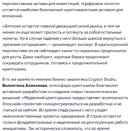
перспективные активы для инвестиций. «Цифровое золото»
остается наиболее безопасным криптовалютным активом для
вложений.
«
Биткоин остается главной движущей силой рынка, и тем не
менее он еще может просесть и потянуть за собой остальные
монеты. Но в случае падения у него больше шансов вернуться к
прежним котировкам
», — резюмирует эксперт. В краткосрочной
перспективе он не наблюдает каких-то серьезных предпосылок
для роста. Даже наоборот, крупные биржи продолжают
сокращать сотрудников, готовясь к продолжительной
криптозиме.
В то же время по мнению бизнес-аналитика Crypton Studio,
Валентина Алексеева
, атмосфера криптозимы благоволит
активным разработкам и созданию новых технологических
решений: «
Медвежий крипторынок предоставляет возможность
блокчейн-проектам сконцентрироваться на разработках и не
гнаться за хайпом. Во время спада рынка с него уходят
низкокачественные проекты-однодневки. В строю остаются
только фундаментальные и нацеленные на долгосрочную работу
инициативы. Так исторически сложилось, что во время