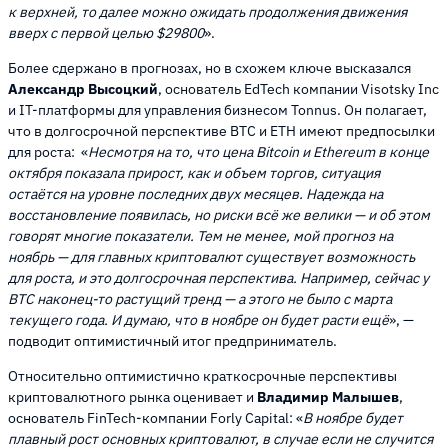
к верхней, то далее можно ожидать продолжения движения
вверх с первой целью $29800
».
Более сдержано в прогнозах, но в схожем ключе высказался
Александр Высоцкий
, основатель EdTech компании Visotsky Inc
и IT-платформы для управления бизнесом Tonnus. Он полагает,
что в долгосрочной перспективе BTC и ETH имеют предпосылки
для роста: «
Несмотря на то, что цена Bitcoin и Ethereum в конце
октября показала прирост, как и объем торгов, ситуация
остаётся на уровне последних двух месяцев. Надежда на
восстановление появилась, но риски всё же велики — и об этом
говорят многие показатели. Тем не менее, мой прогноз на
ноябрь — для главных криптовалют существует возможность
для роста, и это долгосрочная перспектива. Например, сейчас у
BTC наконец-то растущий тренд — а этого не было с марта
текущего года. И думаю, что в ноябре он будет расти ещё
», —
подводит оптимистичный итог предприниматель.
Относительно оптимистично краткосрочные перспективы
криптовалютного рынка оценивает и
Владимир Малышев
,
основатель FinTech-компании Forly Capital: «
В ноябре будет
плавный рост основных криптовалют, в случае если не случится