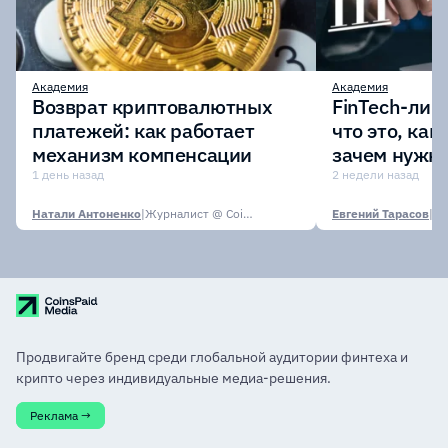
Академия
Академия
Возврат криптовалютных
FinTech-лиц
платежей: как работает
что это, как
механизм компенсации
зачем нужн
1 день назад
2 недели назад
Натали Антоненко
|
Журналист @ CoinsPaid Media
Евгений Тарасов
|
Продвигайте бренд среди глобальной аудитории финтеха и
крипто через индивидуальные медиа-решения.
Реклама →