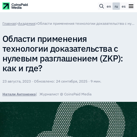
en
ru
es
Главная
>
Академия
>
Области применения технологии доказательства с нулевым разглашением (ZKP): как и где?
Области применения
технологии доказательства с
нулевым разглашением (ZKP):
как и где?
23 августа, 2023 · Обновлено: 24 сентября, 2025 · 9 мин.
Натали Антоненко
Журналист @ CoinsPaid Media