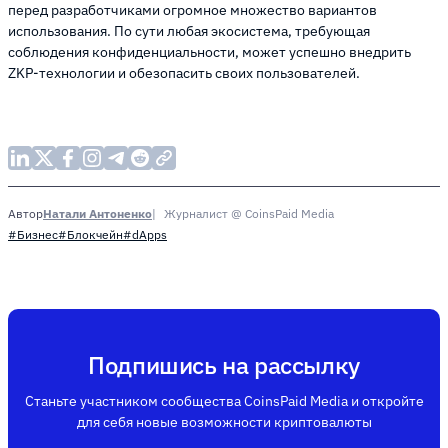
перед разработчиками огромное множество вариантов
использования. По сути любая экосистема, требующая
соблюдения конфиденциальности, может успешно внедрить
ZKP-технологии и обезопасить своих пользователей.
Натали Антоненко
Журналист @ CoinsPaid Media
Автор
#Бизнес
#Блокчейн
#dApps
Подпишись на рассылку
Станьте участником сообщества CoinsPaid Media и откройте
для себя новые возможности криптовалюты