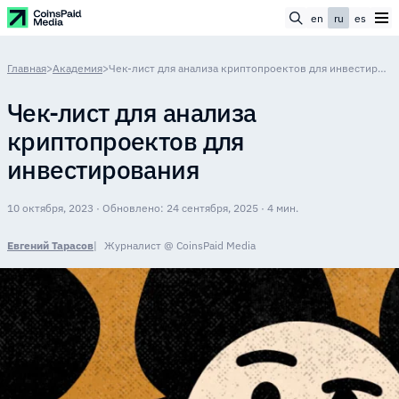
en
ru
es
Главная
>
Академия
>
Чек-лист для анализа криптопроектов для инвестирования
Чек-лист для анализа
криптопроектов для
инвестирования
10 октября, 2023 · Обновлено: 24 сентября, 2025 · 4 мин.
Евгений Тарасов
Журналист @ CoinsPaid Media