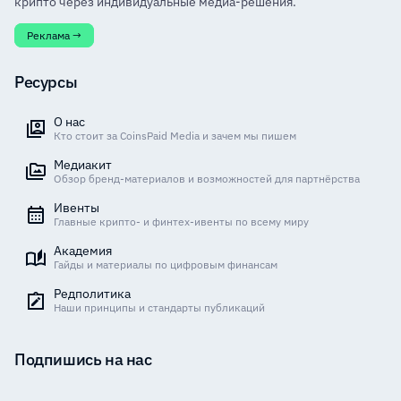
крипто через индивидуальные медиа-решения.
Реклама →
Ресурсы
О нас
Кто стоит за CoinsPaid Media и зачем мы пишем
Медиакит
Обзор бренд-материалов и возможностей для партнёрства
Ивенты
Главные крипто- и финтех-ивенты по всему миру
Академия
Гайды и материалы по цифровым финансам
Редполитика
Наши принципы и стандарты публикаций
Подпишись на нас