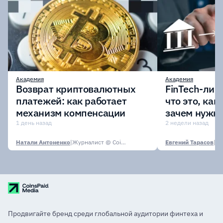
Академия
Академия
Возврат криптовалютных
FinTech-лиц
платежей: как работает
что это, как
механизм компенсации
зачем нужн
1 день назад
2 недели назад
Натали Антоненко
|
Журналист @ CoinsPaid Media
Евгений Тарасов
|
Продвигайте бренд среди глобальной аудитории финтеха и