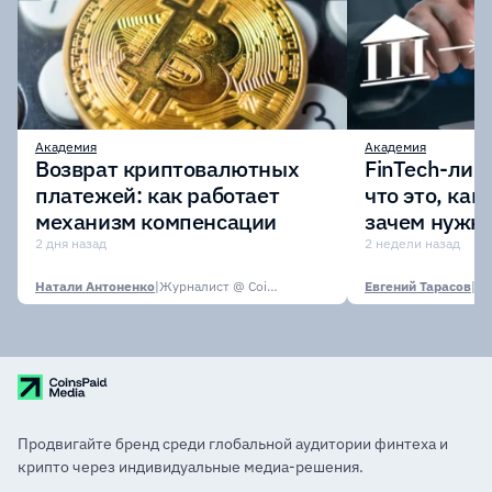
Академия
Академия
Возврат криптовалютных
FinTech-лиц
платежей: как работает
что это, как
механизм компенсации
зачем нужн
2 дня назад
2 недели назад
Натали Антоненко
|
Журналист @ CoinsPaid Media
Евгений Тарасов
|
Продвигайте бренд среди глобальной аудитории финтеха и
крипто через индивидуальные медиа-решения.