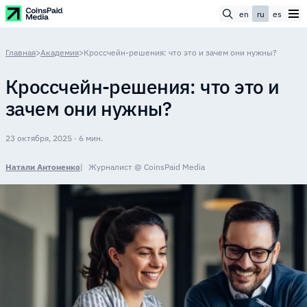
en
ru
es
Главная
>
Академия
>
Кроссчейн-решения: что это и зачем они нужны?
Кроссчейн-решения: что это и
зачем они нужны?
23 октября, 2025 · 6 мин.
Натали Антоненко
Журналист @ CoinsPaid Media