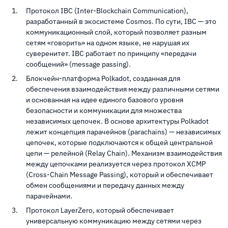
Протокол IBC (Inter-Blockchain Communication),
разработанный в экосистеме Cosmos. По сути, IBC — это
коммуникационный слой, который позволяет разным
сетям «говорить» на одном языке, не нарушая их
суверенитет. IBC работает по принципу «передачи
сообщений» (message passing).
Блокчейн-платформа Polkadot, созданная для
обеспечения взаимодействия между различными сетями
и основанная на идее единого базового уровня
безопасности и коммуникации для множества
независимых цепочек. В основе архитектуры Polkadot
лежит концепция парачейнов (parachains) — независимых
цепочек, которые подключаются к общей центральной
цепи — релейной (Relay Chain). Механизм взаимодействия
между цепочками реализуется через протокол XCMP
(Cross-Chain Message Passing), который и обеспечивает
обмен сообщениями и передачу данных между
парачейнами.
Протокол LayerZero, который обеспечивает
универсальную коммуникацию между сетями через