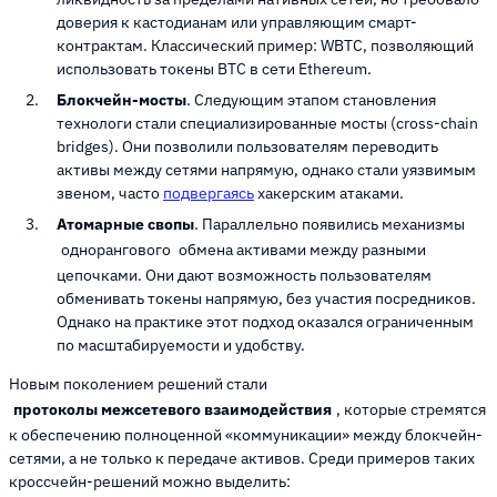
доверия к кастодианам или управляющим смарт-
контрактам. Классический пример: WBTC, позволяющий
использовать токены BTC в сети Ethereum.
Блокчейн-мосты
. Следующим этапом становления
технологи стали специализированные мосты (cross-chain
bridges). Они позволили пользователям переводить
активы между сетями напрямую, однако стали уязвимым
звеном, часто
подвергаясь
хакерским атаками.
Атомарные свопы
. Параллельно появились механизмы
однорангового
обмена активами между разными
цепочками. Они дают возможность пользователям
обменивать токены напрямую, без участия посредников.
Однако на практике этот подход оказался ограниченным
по масштабируемости и удобству.
Новым поколением решений стали
протоколы межсетевого взаимодействия
, которые стремятся
к обеспечению полноценной «коммуникации» между блокчейн-
сетями, а не только к передаче активов. Среди примеров таких
кроссчейн-решений можно выделить: