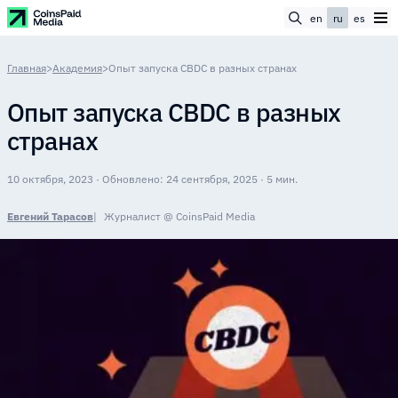
en
ru
es
Главная
>
Академия
>
Опыт запуска CBDC в разных странах
Опыт запуска CBDC в разных
странах
10 октября, 2023 · Обновлено: 24 сентября, 2025 · 5 мин.
Евгений Тарасов
Журналист @ CoinsPaid Media