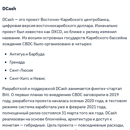
DCash
DCash — это проект Восточно-Карибского центробанка,
цифровая версия восточнокарибского доллара. Изначально
проект был известен как DXCD, но ближе к релизу изменил
название. Из восьми островных государств Карибского бассейна
хождение CBDC было организовано в четырех:
Антигуа и Барбуда
Гренада
Сент-Люсия
Сент-Китс и Невис
Разработкой и поддержкой DCash занимается финтех-стартап
Bitt. О первых планах по внедрению CBDC заговорили в 2019
году, разработка проекта началась осенью 2020 года, в тестовом
режиме система заработала уже в феврале 2021 года,
полноценный релиз состоялся 31 марта того же года. DCash
реализован на основе блокчейна, архитектура и доступ к
монетам — гибридные. Цель проекта — повседневные расходы,