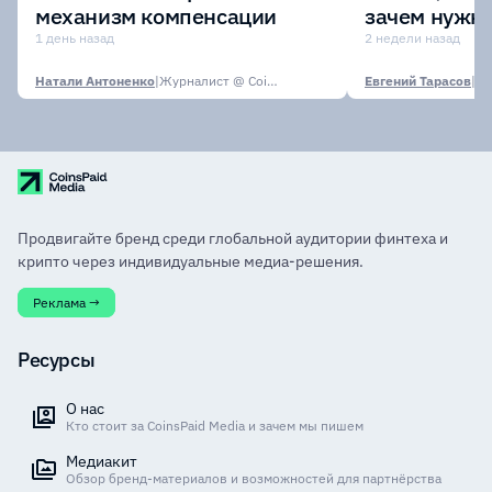
механизм компенсации
зачем нужн
1 день назад
2 недели назад
Натали Антоненко
|
Журналист @ CoinsPaid Media
Евгений Тарасов
|
Продвигайте бренд среди глобальной аудитории финтеха и
крипто через индивидуальные медиа-решения.
Реклама →
Ресурсы
О нас
Кто стоит за CoinsPaid Media и зачем мы пишем
Медиакит
Обзор бренд-материалов и возможностей для партнёрства