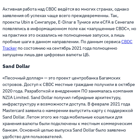
Активная работа над CBDC ведётся во многих странах, однако
заявления об успехах чаще всего преждевременны. Так,
проекты Ubin в Сингапуре, E-Dinar в Тунисе или eCFA в Сенегале
появлялись в информационном поле как «запущенные CBDC», но
на практике это оказались не полноценные запуски, а лишь
пробные шаги в данном направлении. По данным сервиса
CBDC
Tracker
по состоянию на сентябрь 2021 года полноценно
запущены лишь две цифровых валюты ЦБ.
Sand Dollar
«Песочный доллар» — это проект центробанка Багамских
островов. Доступ к CBDC местные граждане получили в октябре
2020 года. Разработкой и внедрением ПО занималась компания
NZIA Limited. Sand Dollar получил гибридные архитектуру,
инфраструктуру и возможности доступа. В феврале 2021 года
Mastercard заявила о намерении выпустить карту с поддержкой
Sand Dollar. Летом этого же года мобильные кошельки для
хранения валюты были подключены к местным коммерческим
банкам. Основной целью выпуска Sand Dollar было заявлено
удобство для пользователей.