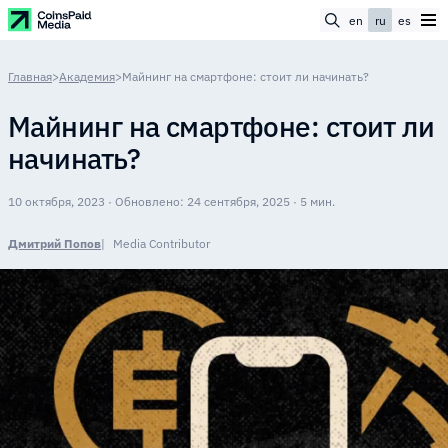
en
ru
es
Главная
>
Академия
>
Майнинг на смартфоне: стоит ли начинать?
Майнинг на смартфоне: стоит ли
начинать?
10 октября, 2023 · Обновлено: 24 сентября, 2025 · 5 мин.
Дмитрий Попов
Media Contributor