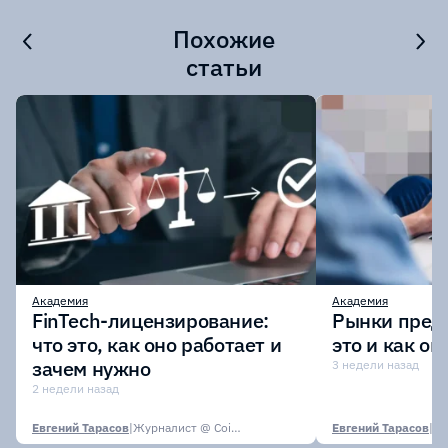
Похожие
статьи
Академия
Академия
FinTech-лицензирование:
Рынки предс
что это, как оно работает и
это и как о
зачем нужно
3 недели назад
2 недели назад
Евгений Тарасов
|
Журналист @ CoinsPaid Media
Евгений Тарасов
|