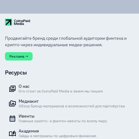
Продвигайте бренд среди глобальной аудитории финтеха и
крипто через индивидуальные медиа-решения.
Реклама →
Ресурсы
О нас
Кто стоит за CoinsPaid Media и зачем мы пишем
Медиакит
Обзор бренд-материалов и возможностей для партнёрства
Ивенты
Главные крипто- и финтех-ивенты по всему миру
Академия
Гайды и материалы по цифровым финансам