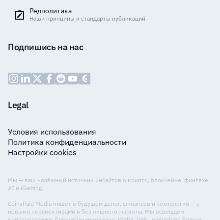
Редполитика
Наши принципы и стандарты публикаций
Подпишись на нас
Legal
Условия использования
Политика конфиденциальности
Настройки cookies
Мы — ваш надёжный источник инсайтов о крипто, блокчейне, финтехе,
AI и iGaming.
CoinsPaid Media пишет о будущем денег, финансов и технологий — с
новыми перспективами и без лишнего жаргона. Мы освещаем
криптоплатежи, блокчейн-инновации, Web3, DeFi, embedded finance,