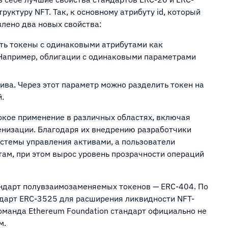
уктуру NFT. Так, к основному атрибуту id, который
лено два новых свойства:
ть токены с одинаковыми атрибутами как
 Например, облигации с одинаковыми параметрами
ива. Через этот параметр можно разделить токен на
й.
кое применение в различных областях, включая
кенизации. Благодаря их внедрению разработчики
истемы управления активами, а пользователи
ам, при этом вырос уровень прозрачности операций
ндарт полувзаимозаменяемых токенов — ERC-404. По
дарт ERC-3525 для расширения ликвидности NFT-
оманда Ethereum Foundation стандарт официально не
м.