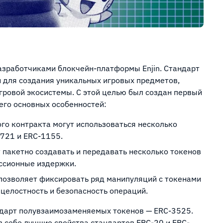
азработчиками блокчейн-платформы Enjin. Стандарт
 для создания уникальных игровых предметов,
гровой экосистемы. С этой целью был создан первый
 его основных особенностей:
ого контракта могут использоваться несколько
-721 и ERC-1155.
 пакетно создавать и передавать несколько токенов
ссионные издержки.
 позволяет фиксировать ряд манипуляций с токенами
 целостность и безопасность операций.
ндарт полувзаимозаменяемых токенов — ERC-3525.
в себе лучшие свойства стандартов ERC-20 и ERC-