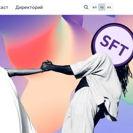
каст
Директорий
en
ru
es