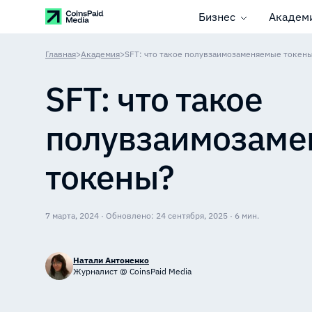
Бизнес
Академ
Главная
>
Академия
>
SFT: что такое полувзаимозаменяемые токен
SFT: что такое
полувзаимозам
токены?
7 марта, 2024 · Обновлено: 24 сентября, 2025 · 6 мин.
Натали Антоненко
Журналист @ CoinsPaid Media