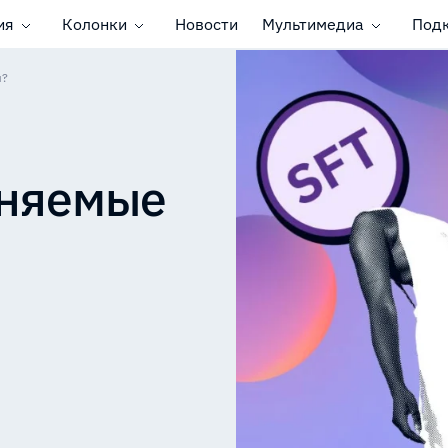
ия
Колонки
Новости
Мультимедиа
Под
ы?
еняемые