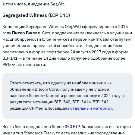
в том числе, внедрение SegWit.
Segregated Witness (BIP 141)
Концепцию Segregated Witness (SegWit) сформулировал в 2015
году
Питер Вюлле
. Суть предложения заключалась в улучшении
масштабируемости блокчейн-сети первой криптовалюты путем
увеличения ее пропускной способности. Предложение было
реализовано в форме софтфорка 24 августа 2017 года в форме
BIP 141 — в течение 14 дней было получено одобрение более
95% участников сети.
Стоит отметить, что одному из наиболее значимых
обновлений Bitcoin Core, получившему негласное
название Schnorr-Taproot и реализованному в 2021 году в
результате активации BIP-340, BIP-341 и BIP-342,
редакция CP Media посвящала
отдельный материал
.
Всего было предложено более 350 BIP, большинство из которых
имели тип Standards Track, то есть касались непосредственно