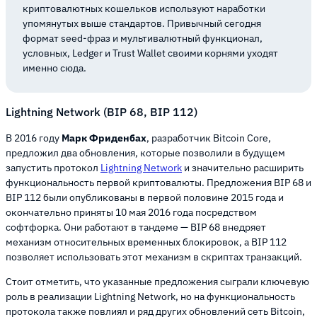
криптовалютных кошельков используют наработки
упомянутых выше стандартов. Привычный сегодня
формат seed-фраз и мультивалютный функционал,
условных, Ledger и Trust Wallet своими корнями уходят
именно сюда.
Lightning Network (BIP 68, BIP 112)
В 2016 году
Марк Фриденбах
, разработчик Bitcoin Core,
предложил два обновления, которые позволили в будущем
запустить протокол
Lightning Network
и значительно расширить
функциональность первой криптовалюты. Предложения BIP 68 и
BIP 112 были опубликованы в первой половине 2015 года и
окончательно приняты 10 мая 2016 года посредством
софтфорка. Они работают в тандеме — BIP 68 внедряет
механизм относительных временных блокировок, а BIP 112
позволяет использовать этот механизм в скриптах транзакций.
Стоит отметить, что указанные предложения сыграли ключевую
роль в реализации Lightning Network, но на функциональность
протокола также повлиял и ряд других обновлений сеть Bitcoin,