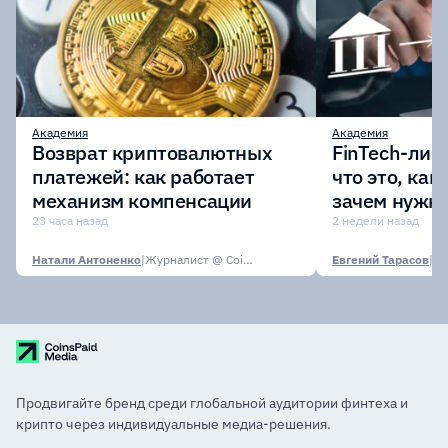
Академия
Академия
Возврат криптовалютных
FinTech-лиц
платежей: как работает
что это, как
механизм компенсации
зачем нужн
23 часа назад
2 недели назад
Натали Антоненко
|
Журналист @ CoinsPaid Media
Евгений Тарасов
|
Продвигайте бренд среди глобальной аудитории финтеха и
крипто через индивидуальные медиа-решения.