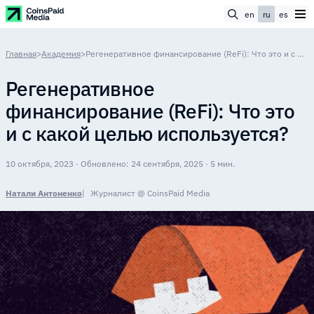
en
ru
es
Главная
>
Академия
>
Регенеративное финансирование (ReFi): Что это и с какой целью используется?
Регенеративное
финансирование (ReFi): Что это
и с какой целью используется?
10 октября, 2023 · Обновлено: 24 сентября, 2025 · 5 мин.
Натали Антоненко
Журналист @ CoinsPaid Media