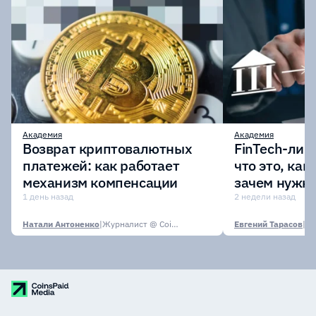
Академия
Академия
Возврат криптовалютных
FinTech-лиц
платежей: как работает
что это, как
механизм компенсации
зачем нужн
1 день назад
2 недели назад
Натали Антоненко
|
Журналист @ CoinsPaid Media
Евгений Тарасов
|