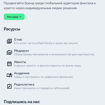
Продвигайте бренд среди глобальной аудитории финтеха и
крипто через индивидуальные медиа-решения.
Реклама →
Ресурсы
О нас
Кто стоит за CoinsPaid Media и зачем мы пишем
Медиакит
Обзор бренд-материалов и возможностей для партнёрства
Ивенты
Главные крипто- и финтех-ивенты по всему миру
Академия
Гайды и материалы по цифровым финансам
Редполитика
Наши принципы и стандарты публикаций
Подпишись на нас