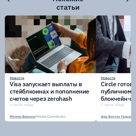
статьи
Новости
Новости
Visa запускает выплаты в
Circle готов
стейблкоинах и пополнение
публичному 
счетов через zerohash
блокчейн-се
участии кр
6 часов назад
7 часов назад
финансовых
Молли Вилсон
|
Media Contributor
Ана Бустос Гарсия
|
M