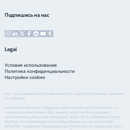
Подпишись на нас
Legal
Условия использования
Политика конфиденциальности
Настройки cookies
Мы — ваш надёжный источник инсайтов о крипто, блокчейне, финтехе,
AI и iGaming.
CoinsPaid Media пишет о будущем денег, финансов и технологий — с
новыми перспективами и без лишнего жаргона. Мы освещаем
криптоплатежи, блокчейн-инновации, Web3, DeFi, embedded finance,
RegTech, AI и меняющуюся экономику. Будучи частью экосистемы
CoinsPaid — ведущего провайдера криптоплатежной инфраструктуры —