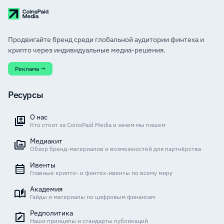
Продвигайте бренд среди глобальной аудитории финтеха и
крипто через индивидуальные медиа-решения.
Реклама →
Ресурсы
О нас
Кто стоит за CoinsPaid Media и зачем мы пишем
Медиакит
Обзор бренд-материалов и возможностей для партнёрства
Ивенты
Главные крипто- и финтех-ивенты по всему миру
Академия
Гайды и материалы по цифровым финансам
Редполитика
Наши принципы и стандарты публикаций