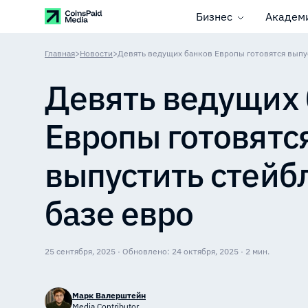
Бизнес
Академ
Главная
>
Новости
>
Девять ведущих банков Европы готовятся выпу
Девять ведущих 
Европы готовятс
выпустить стейб
базе евро
25 сентября, 2025 · Обновлено: 24 октября, 2025 · 2 мин.
Марк Валерштейн
Media Contributor