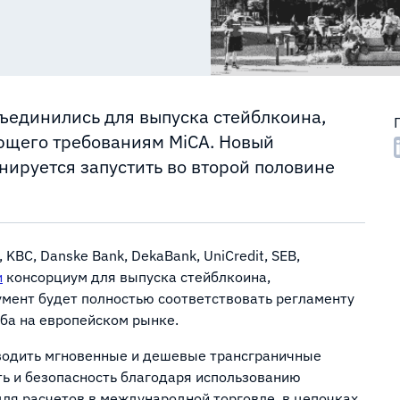
ъединились для выпуска стейблкоина,
ющего требованиям MiCA. Новый
нируется запустить во второй половине
KBC, Danske Bank, DekaBank, UniCredit, SEB,
и
консорциум для выпуска стейблкоина,
мент будет полностью соответствовать регламенту
аба на европейском рынке.
оводить мгновенные и дешевые трансграничные
ть и безопасность благодаря использованию
для расчетов в международной торговле, в цепочках