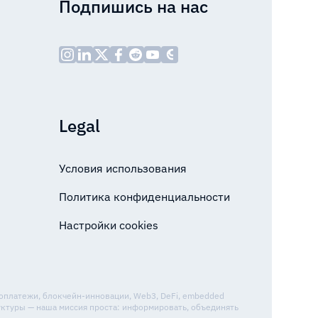
Подпишись на нас
Legal
Условия использования
Политика конфиденциальности
Настройки cookies
топлатежи, блокчейн-инновации, Web3, DeFi, embedded
уктуры — наша миссия проста: информировать, объединять