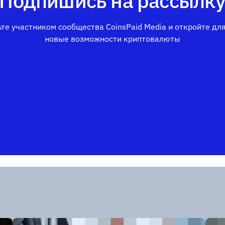
Подпишись на рассылк
те участником сообщества CoinsPaid Media и откройте дл
новые возможности криптовалюты