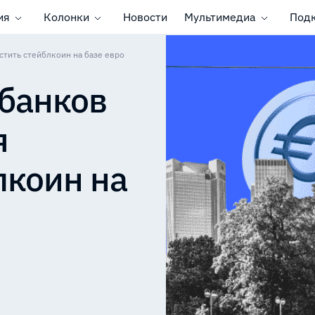
ия
Колонки
Новости
Мультимедиа
Под
стить стейблкоин на базе евро
банков
я
лкоин на