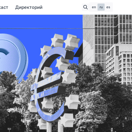
каст
Директорий
en
ru
es