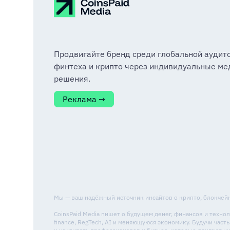
Продвигайте бренд среди глобальной аудит
финтеха и крипто через индивидуальные ме
решения.
Реклама →
Мы — ваш надёжный источник инсайтов о крипто, блокчейне
CoinsPaid Media пишет о будущем денег, финансов и техн
finance, RegTech, AI и меняющуюся экономику. Будучи ча