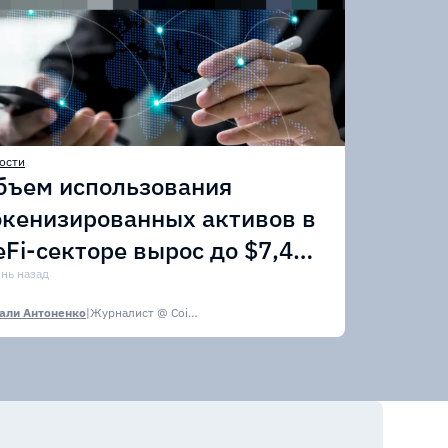
ости
бъем использования
окенизированных активов в
eFi-секторе вырос до $7,4
лрд
ень назад
али Антоненко
|
Журналист @ CoinsPaid Media