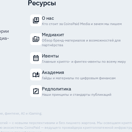
Ресурсы
О нас
Кто стоит за CoinsPaid Media и зачем мы пишем
ории
Медиакит
диа-
Обзор бренд-материалов и возможностей для
партнёрства
Ивенты
Главные крипто- и финтех-ивенты по всему миру
Академия
Гайды и материалы по цифровым финансам
Редполитика
Наши принципы и стандарты публикаций
, финтехе, AI и iGaming.
ологий — с новыми перспективами и без лишнего жаргона. Мы освещаем крип
стью экосистемы CoinsPaid — ведущего провайдера криптоплатежной инфрастр