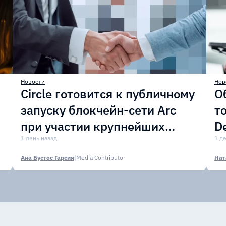
Новости
Нов
Circle готовится к публичному
О
запуску блокчейн-сети Arc
т
при участии крупнейших
D
финансовых организаций
1 день назад
м
1 д
Ана Бустос Гарсия
|
Media Contributor
Нат