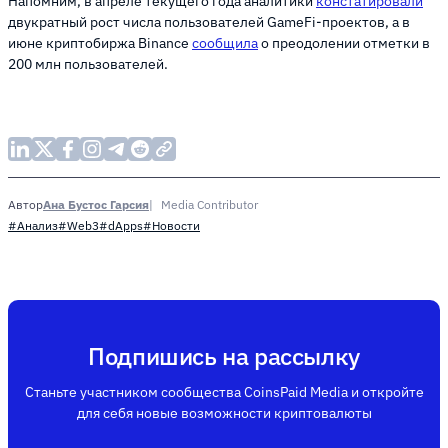
Напомним, в апреле текущего года аналитики
констатировали
двукратный рост числа пользователей GameFi-проектов, а в
июне криптобиржа Binance
сообщила
о преодолении отметки в
200 млн пользователей.
Ана Бустос Гарсия
Media Contributor
Автор
#Анализ
#Web3
#dApps
#Новости
Подпишись на рассылку
Станьте участником сообщества CoinsPaid Media и откройте
для себя новые возможности криптовалюты