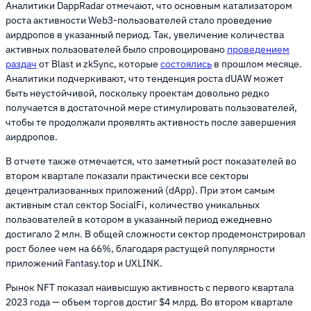
Аналитики DappRadar отмечают, что основным катализатором
роста активности Web3-пользователей стало проведение
аирдропов в указанный период. Так, увеличение количества
активных пользователей было спровоцировано
проведением
раздач
от Blast и zkSync, которые
состоялись
в прошлом месяце.
Аналитики подчеркивают, что тенденция роста dUAW может
быть неустойчивой, поскольку проектам довольно редко
получается в достаточной мере стимулировать пользователей,
чтобы те продолжали проявлять активность после завершения
аирдропов.
В отчете также отмечается, что заметный рост показателей во
втором квартале показали практически все секторы
децентрализованных приложений (dApp). При этом самым
активным стал сектор SocialFi, количество уникальных
пользователей в котором в указанный период ежедневно
достигало 2 млн. В общей сложности сектор продемонстрировал
рост более чем на 66%, благодаря растущей популярности
приложений Fantasy.top и UXLINK.
Рынок NFT показал наивысшую активность с первого квартала
2023 года — объем торгов достиг $4 млрд. Во втором квартале