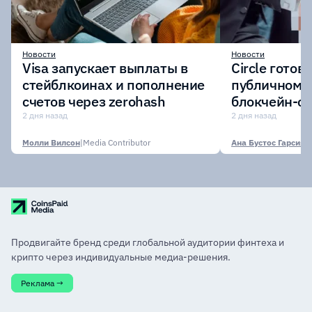
Новости
Новости
Visa запускает выплаты в
Circle готов
стейблкоинах и пополнение
публичному 
счетов через zerohash
блокчейн-се
участии кр
2 дня назад
2 дня назад
финансовых
Молли Вилсон
|
Media Contributor
Ана Бустос Гарсия
|
M
Продвигайте бренд среди глобальной аудитории финтеха и
крипто через индивидуальные медиа-решения.
Реклама →