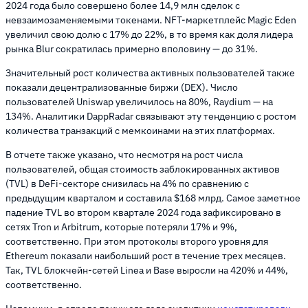
2024 года было совершено более 14,9 млн сделок с
невзаимозаменяемыми токенами. NFT-маркетплейс Magic Eden
увеличил свою долю с 17% до 22%, в то время как доля лидера
рынка Blur сократилась примерно вполовину — до 31%.
Значительный рост количества активных пользователей также
показали децентрализованные биржи (DEX). Число
пользователей Uniswap увеличилось на 80%, Raydium — на
134%. Аналитики DappRadar связывают эту тенденцию с ростом
количества транзакций с мемкоинами на этих платформах.
В отчете также указано, что несмотря на рост числа
пользователей, общая стоимость заблокированных активов
(TVL) в DeFi-секторе снизилась на 4% по сравнению с
предыдущим кварталом и составила $168 млрд. Самое заметное
падение TVL во втором квартале 2024 года зафиксировано в
сетях Tron и Arbitrum, которые потеряли 17% и 9%,
соответственно. При этом протоколы второго уровня для
Ethereum показали наибольший рост в течение трех месяцев.
Так, TVL блокчейн-сетей Linea и Base выросли на 420% и 44%,
соответственно.