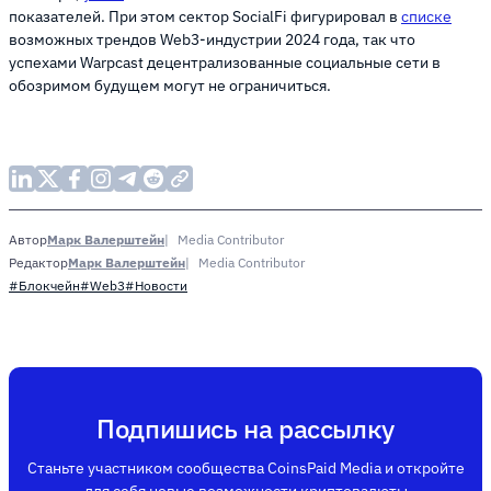
показателей. При этом сектор SocialFi фигурировал в
списке
возможных трендов Web3-индустрии 2024 года, так что
успехами Warpcast децентрализованные социальные сети в
обозримом будущем могут не ограничиться.
Марк Валерштейн
Media Contributor
Автор
Марк Валерштейн
Media Contributor
Редактор
#Блокчейн
#Web3
#Новости
Подпишись на рассылку
Станьте участником сообщества CoinsPaid Media и откройте