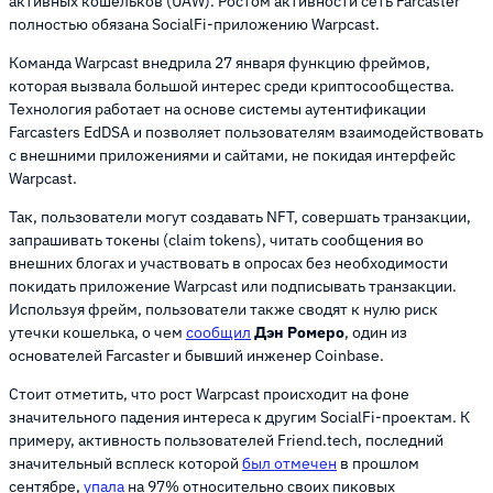
активных кошельков (UAW). Ростом активности сеть Farcaster
полностью обязана SocialFi-приложению Warpcast.
Команда Warpcast внедрила 27 января функцию фреймов,
которая вызвала большой интерес среди криптосообщества.
Технология работает на основе системы аутентификации
Farcasters EdDSA и позволяет пользователям взаимодействовать
с внешними приложениями и сайтами, не покидая интерфейс
Warpcast.
Так, пользователи могут создавать NFT, совершать транзакции,
запрашивать токены (claim tokens), читать сообщения во
внешних блогах и участвовать в опросах без необходимости
покидать приложение Warpcast или подписывать транзакции.
Используя фрейм, пользователи также сводят к нулю риск
утечки кошелька, о чем
сообщил
Дэн Ромеро
, один из
основателей Farcaster и бывший инженер Coinbase.
Стоит отметить, что рост Warpcast происходит на фоне
значительного падения интереса к другим SocialFi-проектам. К
примеру, активность пользователей Friend.tech, последний
значительный всплеск которой
был отмечен
в прошлом
сентябре,
упала
на 97% относительно своих пиковых