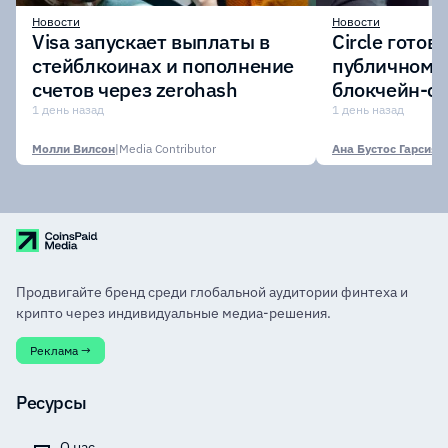
Новости
Новости
Visa запускает выплаты в
Circle готов
стейблкоинах и пополнение
публичному 
счетов через zerohash
блокчейн-се
участии кр
1 день назад
1 день назад
финансовых
Молли Вилсон
|
Media Contributor
Ана Бустос Гарсия
|
M
Продвигайте бренд среди глобальной аудитории финтеха и
крипто через индивидуальные медиа-решения.
Реклама →
Ресурсы
О нас