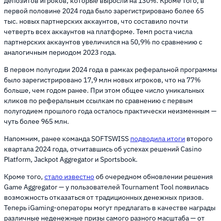
депозитов игроков, которые выросли на 130%. Кроме того, в
первой половине 2024 года было зарегистрировано более 65
тыс. новых партнерских аккаунтов, что составило почти
четверть всех аккаунтов на платформе. Темп роста числа
партнерских аккаунтов увеличился на 50,9% по сравнению с
аналогичным периодом 2023 года.
В первом полугодии 2024 года в рамках реферальной программы
было зарегистрировано 17,9 млн новых игроков, что на 77%
больше, чем годом ранее. При этом общее число уникальных
кликов по реферальным ссылкам по сравнению с первым
полугодием прошлого года осталось практически неизменным —
чуть более 965 млн.
Напомним, ранее команда SOFTSWISS
подводила итоги
второго
квартала 2024 года, отчитавшись об успехах решений Casino
Platform, Jackpot Aggregator и Sportsbook.
Кроме того,
стало известно
об очередном обновлении решения
Game Aggregator — у пользователей Tournament Tool появилась
возможность отказаться от традиционных денежных призов.
Теперь iGaming-операторы могут предлагать в качестве награды
различные неденежные призы самого разного масштаба — от