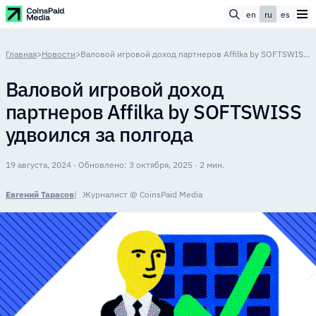
en
ru
es
Главная
>
Новости
>
Валовой игровой доход партнеров Affilka by SOFTSWISS удвоился за полгода
Валовой игровой доход
партнеров Affilka by SOFTSWISS
удвоился за полгода
19 августа, 2024 · Обновлено: 3 октября, 2025 · 2 мин.
Евгений Тарасов
Журналист @ CoinsPaid Media