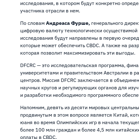
исследования, в котором будут конкретно опреде
участника отрасли в нем.
По словам
Андреаса Фурше,
генерального дирек
цифровую валюту технологически осуществимой в
исследования будут направлены в первую очеред
которые может обеспечить CBDC. А также на раз
которая позволит максимизировать эти выгоды.
DFCRC — это исследовательская программа, фин
университетами и правительством Австралии в 
центров. Миссия DFCRC заключается в объединен
научных кругов и регулирующих органов для из
и разработки необходимого программного обесп
Напомним, девять из десяти мировых центральн
продвинутым в этом вопросе является Китай, ко
юаня во время Олимпийских игр в начала текущег
более 100 млн граждан и более 4,5 млн китайски
оплаты в CBDC.