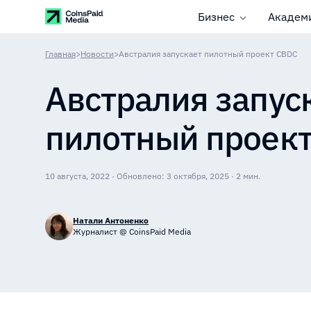
Бизнес
Академ
Главная
>
Новости
>
Австралия запускает пилотный проект CBDC
Австралия запус
пилотный проек
10 августа, 2022 · Обновлено: 3 октября, 2025 · 2 мин.
Натали Антоненко
Журналист @ CoinsPaid Media