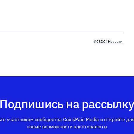
#CBDC
#Новости
Подпишись на рассылк
те участником сообщества CoinsPaid Media и откройте дл
новые возможности криптовалюты