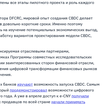
лены все этапы пилотного проекта и роль каждого
тора DFCRC, мировой опыт создания CBDC делает
 довольно короткие сроки. Именно поэтому
ь на изучение потенциальных экономических выгод,
работку вариантов проектирования модели CBDC,
ансируемая отраслевыми партнерами,
рамках Программы совместных исследовательских
ии заинтересованных сторон финансовой отрасли,
учения цифровой трансформации финансовых рынков
ечения.
ых банков
изучают
возможность запуска CBDC. Самым
торый
продемонстрировал
возможности цифрового
о года. А уже в апреле доступ к e-CNY
получили
х продавцов по всей стране
начали принимать