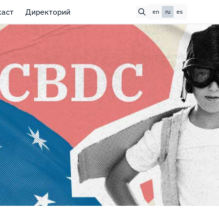
каст
Директорий
en
ru
es