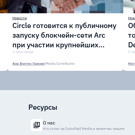
Новости
Нов
Circle готовится к публичному
О
запуску блокчейн-сети Arc
т
при участии крупнейших
D
финансовых организаций
2 часа назад
м
3 ча
Ана Бустос Гарсия
|
Media Contributor
Нат
Ресурсы
О нас
Кто стоит за CoinsPaid Media и зачем мы пишем