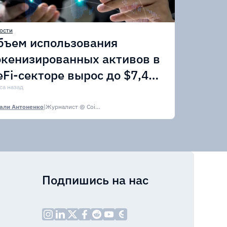
ости
бъем использования
окенизированных активов в
eFi-секторе вырос до $7,4
лрд
са назад
али Антоненко
|
Журналист @ CoinsPaid Media
Подпишись на нас