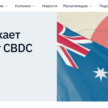
ия
Колонки
Новости
Мультимедиа
Под
кает
т CBDC