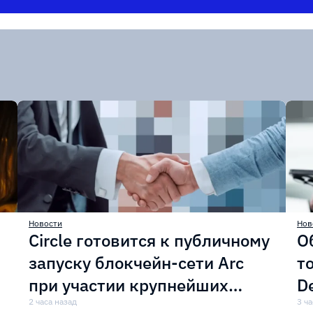
Новости
Нов
Circle готовится к публичному
О
запуску блокчейн-сети Arc
т
при участии крупнейших
D
финансовых организаций
2 часа назад
м
3 ча