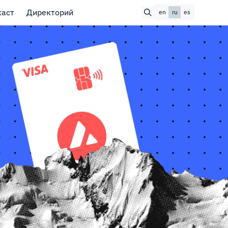
каст
Директорий
en
ru
es