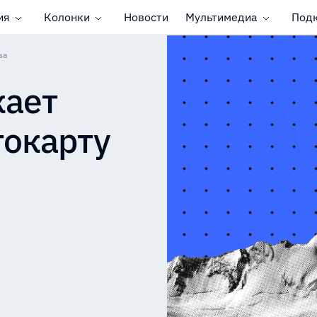
ия
Колонки
Новости
Мультимедиа
Под
sa
кает
токарту