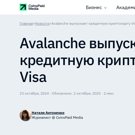
Бизнес
Академ
Главная
>
Новости
>
Avalanche выпускает кредитную криптокарту Vi
Avalanche выпус
кредитную крип
Visa
23 октября, 2024 · Обновлено: 2 октября, 2025 · 2 мин.
Натали Антоненко
Журналист @ CoinsPaid Media