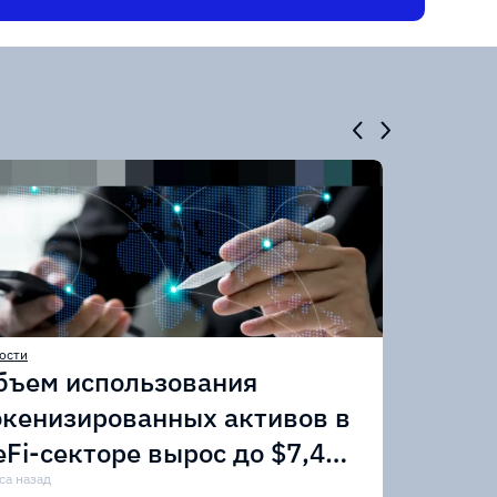
ости
бъем использования
окенизированных активов в
eFi-секторе вырос до $7,4
лрд
са назад