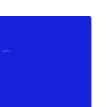
у
я себя