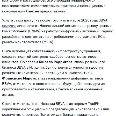
платформ и кастодианов. Все операции инициируются
пользователями самостоятельно, при этом инвестиционные
консультации банк не предоставляет.
Услуга стала доступна после того, как в марте 2025 года BBVA
получил
лицензию от Национальной комиссии по рынку ценных
бумаг Испании (CNMV) на работу с цифровыми активами. Сервис
разработан в соответствии с требованиями регламента ЕС о
рынках криптоактивов (MiCA).
BBVA использует собственную инфраструктуру хранения,
сохраняя полный контроль над безопасностью активов
клиентов. По словам
Гонсало Родригеса
, главы розничного
бизнеса BBVA в Испании, банк стремится упростить доступ
розничных клиентов к инвестициям в криптоактивы.
Франсиско Марото
, глава направления цифровых активов
BBVA, отметил, что позже в сервис будут добавлены другие
криптовалюты и стейблкоины, а также токенизированные
активы.
Стоит отметить, что в Испании BBVA стал первым TradFi-
учреждением официально предлагающим криптосервисы для
розничных клиентов. При этом для банка инициатива не