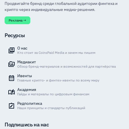
Продвигайте бренд среди глобальной аудитории финтеха и
крипто через индивидуальные медиа-решения.
Реклама →
Ресурсы
О нас
Кто стоит за CoinsPaid Media и зачем мы пишем
Медиакит
Обзор бренд-материалов и возможностей для партнёрства
Ивенты
Главные крипто- и финтех-ивенты по всему миру
Академия
Гайды и материалы по цифровым финансам
Редполитика
Наши принципы и стандарты публикаций
Подпишись на нас