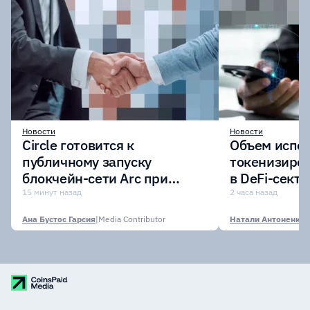
Новости
Новости
Circle готовится к
Объем испо
публичному запуску
токенизиро
блокчейн-сети Arc при
в DeFi-сект
участии крупнейших
$7,4 млрд
15 минут назад
2 часа назад
финансовых организаций
Ана Бустос Гарсия
|
Media Contributor
Натали Антоненко
|