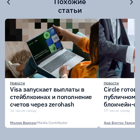
Похожие
статьи
Новости
Новости
Visa запускает выплаты в
Circle готов
стейблкоинах и пополнение
публичному 
счетов через zerohash
блокчейн-се
участии кр
16 часов назад
17 часов назад
финансовых
Молли Вилсон
|
Media Contributor
Ана Бустос Гарсия
|
M