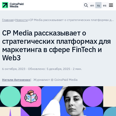
en
ru
es
Главная
>
Новости
>
CP Media рассказывает о стратегических платформах для маркетинга в сфере FinTech и Web3
CP Media рассказывает о
стратегических платформах для
маркетинга в сфере FinTech и
Web3
6 октября, 2023 · Обновлено: 5 декабря, 2025 · 2 мин.
Натали Антоненко
Журналист @ CoinsPaid Media