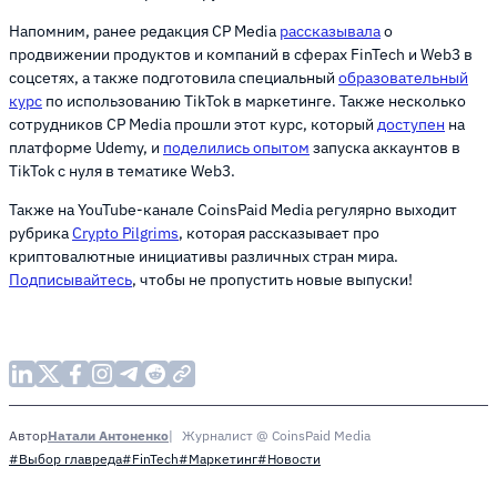
Напомним, ранее редакция CP Media
рассказывала
о
продвижении продуктов и компаний в сферах FinTech и Web3 в
соцсетях, а также подготовила специальный
образовательный
курс
по использованию TikTok в маркетинге. Также несколько
сотрудников CP Media прошли этот курс, который
доступен
на
платформе Udemy, и
поделились опытом
запуска аккаунтов в
TikTok с нуля в тематике Web3.
Также на YouTube-канале CoinsPaid Media регулярно выходит
рубрика
Crypto Pilgrims
, которая рассказывает про
криптовалютные инициативы различных стран мира.
Подписывайтесь
, чтобы не пропустить новые выпуски!
Натали Антоненко
Журналист @ CoinsPaid Media
Автор
#Выбор главреда
#FinTech
#Маркетинг
#Новости