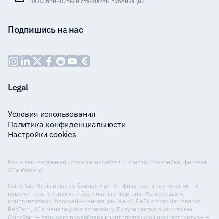
Наши принципы и стандарты публикаций
Подпишись на нас
Legal
Условия использования
Политика конфиденциальности
Настройки cookies
Мы — ваш надёжный источник инсайтов о крипто, блокчейне, финтехе,
AI и iGaming.
CoinsPaid Media пишет о будущем денег, финансов и технологий — с
новыми перспективами и без лишнего жаргона. Мы освещаем
криптоплатежи, блокчейн-инновации, Web3, DeFi, embedded finance,
RegTech, AI и меняющуюся экономику. Будучи частью экосистемы
CoinsPaid — ведущего провайдера криптоплатежной инфраструктуры —