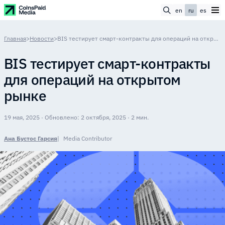
en
ru
es
Главная
>
Новости
>
BIS тестирует смарт-контракты для операций на открытом рынке
BIS тестирует смарт-контракты
для операций на открытом
рынке
19 мая, 2025 · Обновлено: 2 октября, 2025 · 2 мин.
Ана Бустос Гарсия
Media Contributor