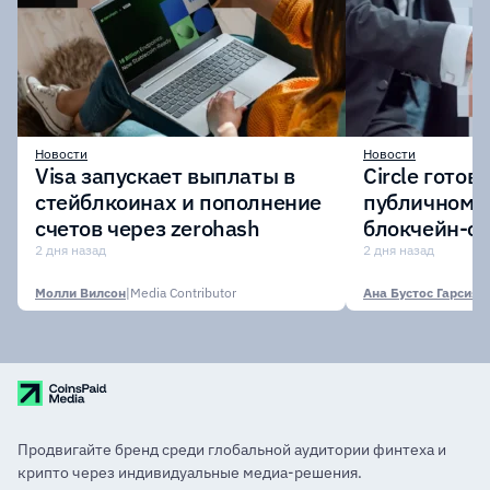
Новости
Новости
Visa запускает выплаты в
Circle готов
стейблкоинах и пополнение
публичному 
счетов через zerohash
блокчейн-се
участии кр
2 дня назад
2 дня назад
финансовых
Молли Вилсон
|
Media Contributor
Ана Бустос Гарсия
|
M
Продвигайте бренд среди глобальной аудитории финтеха и
крипто через индивидуальные медиа-решения.