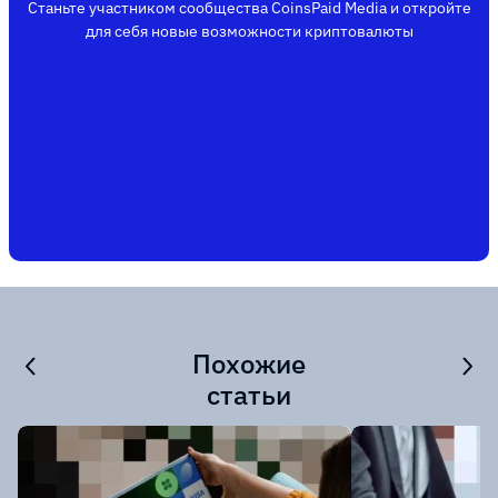
Станьте участником сообщества CoinsPaid Media и откройте
для себя новые возможности криптовалюты
Похожие
статьи