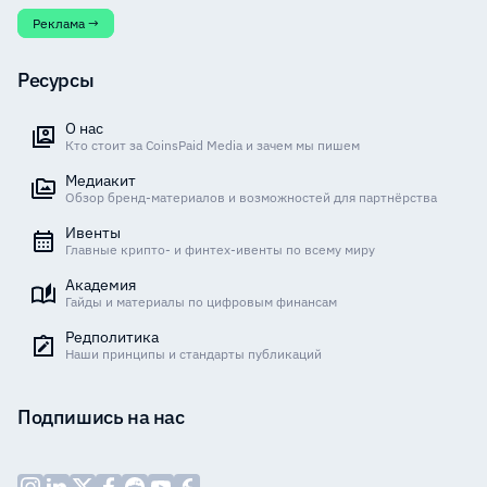
Реклама →
Ресурсы
О нас
Кто стоит за CoinsPaid Media и зачем мы пишем
Медиакит
Обзор бренд-материалов и возможностей для партнёрства
Ивенты
Главные крипто- и финтех-ивенты по всему миру
Академия
Гайды и материалы по цифровым финансам
Редполитика
Наши принципы и стандарты публикаций
Подпишись на нас