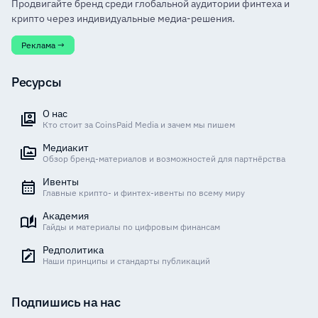
Продвигайте бренд среди глобальной аудитории финтеха и
крипто через индивидуальные медиа-решения.
Реклама →
Ресурсы
О нас
Кто стоит за CoinsPaid Media и зачем мы пишем
Медиакит
Обзор бренд-материалов и возможностей для партнёрства
Ивенты
Главные крипто- и финтех-ивенты по всему миру
Академия
Гайды и материалы по цифровым финансам
Редполитика
Наши принципы и стандарты публикаций
Подпишись на нас