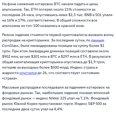
На фоне снижения котировок
BTC
начали падать и цены
альткоинов. Так,
ETH
потерял около 21% стоимости за
последние 24 часа, опустившись ниже $2,3 тыс. BNB и SOL упали
на 16% и 17%, соответственно. В общей сложности все
альткоины из топ-100 оказались в красной зоне.
Резкое падение стоимости первой криптовалюты вызвало волну
распродаж на крипторынке. За последние сутки, по
данным
CoinGlass, были ликвидированы позиции на сумму более $1
трлн. При этом ликвидации длинных позиций составили около
$902 млн, из них $301 млн в BTC и $297 млн в
ETH
. В результате
общая капитализация крипторынка опустилась до $1,9 трлн,
потеряв на выходных более $500 млрд. Индекс страха и
жадности
опустился
до 26, что соответствует состоянию
«страха».
Массовые распродажи последовали за падением котировок на
фондовых рынках. Так, наибольшее падение показал японский
фондовый рынок — индекс Nikkei 225 упал на 7,1%. Фондовый
рынок Южной Кореи приостановил торги. Индекс S&P 500 за
последние двое суток упал на 4,4%.