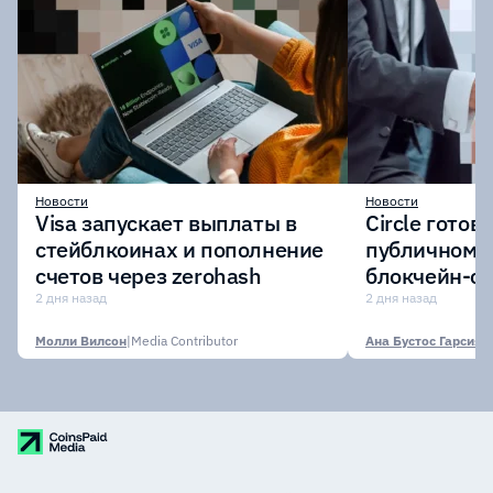
Новости
Новости
Visa запускает выплаты в
Circle готов
стейблкоинах и пополнение
публичному 
счетов через zerohash
блокчейн-се
участии кр
2 дня назад
2 дня назад
финансовых
Молли Вилсон
|
Media Contributor
Ана Бустос Гарсия
|
M