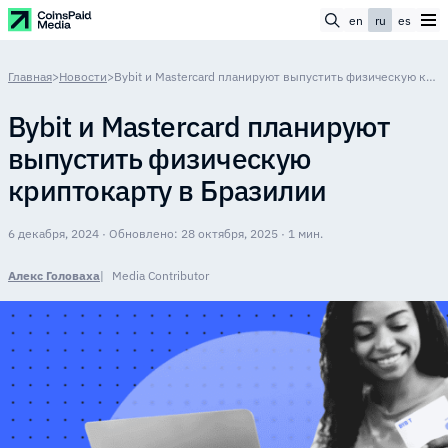
en
ru
es
Главная
>
Новости
>
Bybit и Mastercard планируют выпустить физическую криптокарту в Бразилии
Bybit и Mastercard планируют
выпустить физическую
криптокарту в Бразилии
6 декабря, 2024 · Обновлено: 28 октября, 2025 · 1 мин.
Алекс Головаха
Media Contributor