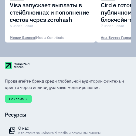
Visa запускает выплаты в
Circle готов
стейблкоинах и пополнение
публичному 
счетов через zerohash
блокчейн-се
участии кр
6 часов назад
7 часов назад
финансовых
Молли Вилсон
|
Media Contributor
Ана Бустос Гарсия
|
M
Продвигайте бренд среди глобальной аудитории финтеха и
крипто через индивидуальные медиа-решения.
Реклама →
Ресурсы
О нас
Кто стоит за CoinsPaid Media и зачем мы пишем