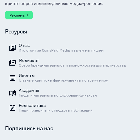
крипто через индивидуальные медиа-решения.
Реклама →
Ресурсы
О нас
Кто стоит за CoinsPaid Media и зачем мы пишем
Медиакит
Обзор бренд-материалов и возможностей для партнёрства
Ивенты
Главные крипто- и финтех-ивенты по всему миру
Академия
Гайды и материалы по цифровым финансам
Редполитика
Наши принципы и стандарты публикаций
Подпишись на нас