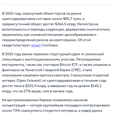
В 2025 году совокупный объем торгов на рынке
криптодеривативов составил около $85,7 трлн, а
среднесуточный оборот достиг $264,5 млрд. Несмотря на
волатильность и периоды коррекции, деривативы окончательно
закрепились как основной механизм ценообразования и
перераспределения рисков на крипторынке. Об этом
свидетельствует
отчет
CoinGlass.
В 2025 году рынок пережил структурный сдвиг от розничной
спекуляции к институциональному участию. Регулируемые
инструменты, такие как спотовые Bitcoin ETF, а также опционы и
фьючерсы на Чикагской товарной бирже (CME), стали
ключевыми каналами притока капитала. Совокупный открытый
интерес (Open Interest) по криптодеривативам в течение года
достиг пика в $235,9 млрд, а завершил год на уровне $145,1
млрд, что на 17% выше, чем в начале года.
На централизованных биржах сохранялась высокая
концентрация — четыре крупнейшие площадки контролировали
около 73% совокупного открытого интереса, а лидер рынка