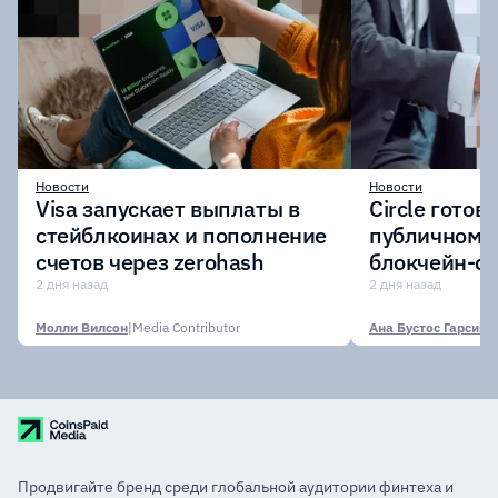
Новости
Новости
Visa запускает выплаты в
Circle готов
стейблкоинах и пополнение
публичному 
счетов через zerohash
блокчейн-се
участии кр
2 дня назад
2 дня назад
финансовых
Молли Вилсон
|
Media Contributor
Ана Бустос Гарсия
|
M
Продвигайте бренд среди глобальной аудитории финтеха и