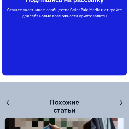
Станьте участником сообщества CoinsPaid Media и откройте
для себя новые возможности криптовалюты
Похожие
статьи