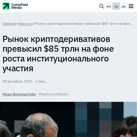
en
ru
es
Главная
>
Новости
>
Рынок криптодеривативов превысил $85 трлн на фоне роста институционального участия
Рынок криптодеривативов
превысил $85 трлн на фоне
роста институционального
участия
30 декабря, 2025 · 2 мин.
Марк Валерштейн
Media Contributor