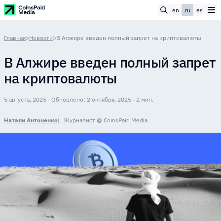
en
ru
es
Главная
>
Новости
>
В Алжире введен полный запрет на криптовалюты
В Алжире введен полный запрет
на криптовалюты
5 августа, 2025 · Обновлено: 2 октября, 2025 · 2 мин.
Натали Антоненко
Журналист @ CoinsPaid Media