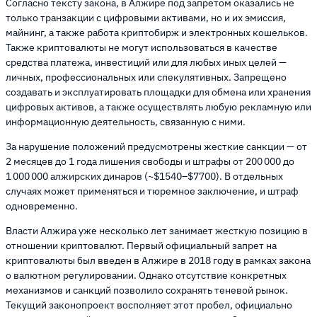
Согласно тексту закона, в Алжире под запретом оказались не
только транзакции с цифровыми активами, но и их эмиссия,
майнинг, а также работа криптобирж и электронных кошельков.
Также криптовалюты не могут использоваться в качестве
средства платежа, инвестиций или для любых иных целей —
личных, профессиональных или спекулятивных. Запрещено
создавать и эксплуатировать площадки для обмена или хранения
цифровых активов, а также осуществлять любую рекламную или
информационную деятельность, связанную с ними.
За нарушение положений предусмотрены жесткие санкции — от
2 месяцев до 1 года лишения свободы и штрафы от 200 000 до
1 000 000 алжирских динаров (~$1540–$7700). В отдельных
случаях может применяться и тюремное заключение, и штраф
одновременно.
Власти Алжира уже несколько лет занимает жесткую позицию в
отношении криптовалют. Первый официальный запрет на
криптовалюты был введен в Алжире в 2018 году в рамках закона
о валютном регулировании. Однако отсутствие конкретных
механизмов и санкций позволило сохранять теневой рынок.
Текущий законопроект восполняет этот пробел, официально