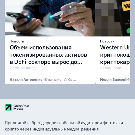
Новости
Новости
Объем использования
Western Uni
токенизированных активов
криптокоше
в DeFi-секторе вырос до
криптокарту
$7,4 млрд
стейблкоин
29 минут назад
21 час назад
Натали Антоненко
|
Журналист @ CoinsPaid Media
Молли Вилсон
|
Media
Продвигайте бренд среди глобальной аудитории финтеха и
крипто через индивидуальные медиа-решения.