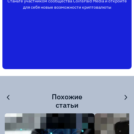
Станьте участником сообщества CoinsPaid Media и откройте
для себя новые возможности криптовалюты
Похожие
статьи