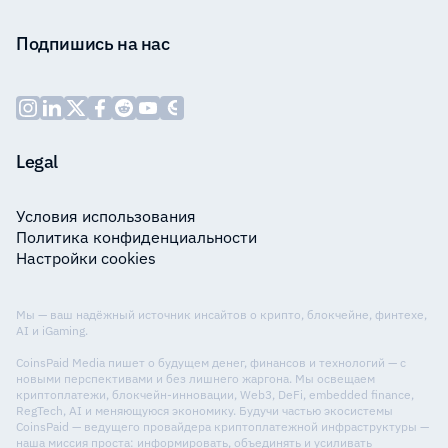
Подпишись на нас
Legal
Условия использования
Политика конфиденциальности
Настройки cookies
Мы — ваш надёжный источник инсайтов о крипто, блокчейне, финтехе,
AI и iGaming.
CoinsPaid Media пишет о будущем денег, финансов и технологий — с
новыми перспективами и без лишнего жаргона. Мы освещаем
криптоплатежи, блокчейн-инновации, Web3, DeFi, embedded finance,
RegTech, AI и меняющуюся экономику. Будучи частью экосистемы
CoinsPaid — ведущего провайдера криптоплатежной инфраструктуры —
наша миссия проста: информировать, объединять и усиливать