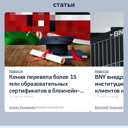
статьи
Новости
Новости
Кения перевела более 15
BNY внедрит
млн образовательных
институцио
сертификатов в блокчейн-
клиентов н
сеть Avalanche
Digital Asset
16 часов назад
19 часов назад
Алекс Головаха
|
Media Contributor
Евгений Тарасов
|