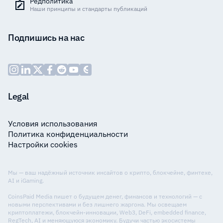
Редполитика
Наши принципы и стандарты публикаций
Подпишись на нас
Legal
Условия использования
Политика конфиденциальности
Настройки cookies
Мы — ваш надёжный источник инсайтов о крипто, блокчейне, финтехе,
AI и iGaming.
CoinsPaid Media пишет о будущем денег, финансов и технологий — с
новыми перспективами и без лишнего жаргона. Мы освещаем
криптоплатежи, блокчейн-инновации, Web3, DeFi, embedded finance,
RegTech, AI и меняющуюся экономику. Будучи частью экосистемы