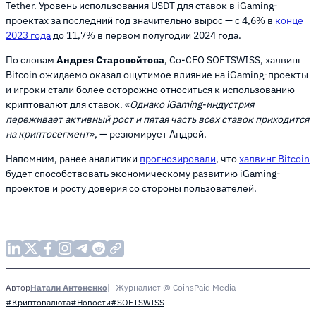
Tether. Уровень использования USDT для ставок в iGaming-
проектах за последний год значительно вырос — с 4,6% в
конце
2023 года
до 11,7% в первом полугодии 2024 года.
По словам
Андрея Старовойтова
, Co-CEO SOFTSWISS, халвинг
Bitcoin ожидаемо оказал ощутимое влияние на iGaming-проекты
и игроки стали более осторожно относиться к использованию
криптовалют для ставок. «
Однако iGaming-индустрия
переживает активный рост и пятая часть всех ставок приходится
на криптосегмент
», — резюмирует Андрей.
Напомним, ранее аналитики
прогнозировали
, что
халвинг Bitcoin
будет способствовать экономическому развитию iGaming-
проектов и росту доверия со стороны пользователей.
Натали Антоненко
Журналист @ CoinsPaid Media
Автор
#Криптовалюта
#Новости
#SOFTSWISS