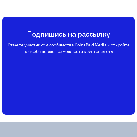
Подпишись на рассылку
Станьте участником сообщества CoinsPaid Media и откройте
для себя новые возможности криптовалюты