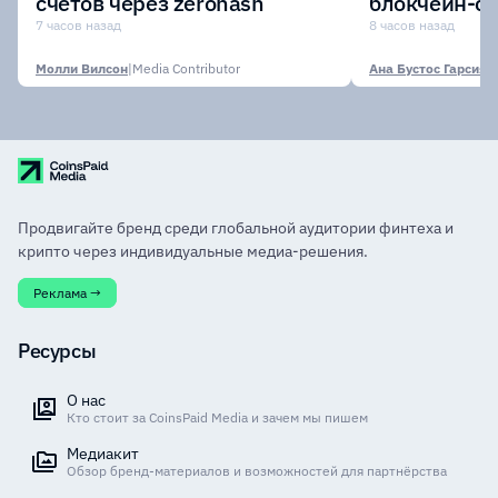
счетов через zerohash
блокчейн-се
участии кр
7 часов назад
8 часов назад
финансовых
Молли Вилсон
|
Media Contributor
Ана Бустос Гарсия
|
M
Продвигайте бренд среди глобальной аудитории финтеха и
крипто через индивидуальные медиа-решения.
Реклама →
Ресурсы
О нас
Кто стоит за CoinsPaid Media и зачем мы пишем
Медиакит
Обзор бренд-материалов и возможностей для партнёрства