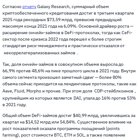
Согласно
отчету
Galaxy Research, суммарный объем
криптообеспеченного кредитования достиг в третьем квартале
2025 года рекордных $73,59 млрд, превысив предыдущий
максимум конца 2021 года на 6,09%. Основной драйвер роста —
расширение ончейн-займов в DeFi-протоколах, тогда как CeFi-
сектор после кризиса 2022 года перешел к более строгим
стандартам риск-менеджмента и практически отказался от
некоррелатерализованных займов
.
Так, доля ончейн-займов в совокупном объеме выросла до
66,9% против 48,6% на пике прошлого цикла в 2021 году. Внутри
самого сегмента произошел заметный сдвиг — более 80%
объема сейчас приходится на лендинговые протоколы, такие как
Aave, Fluid, Morpho и прочие. При этом доля
CDP-стейблкоинов
,
крупнейшим из которых является DAI, упала до 16% против 53%
в 2021 году.
Общий объем DeFi-займов достиг $40,99 млрд, увеличившись за
квартал на $14,52 млрд или 54,84%. Существенное влияние на
рост показателей оказали программы поощрений (points
farming), рост стоимости BTC, ETH и SOL, а также появление