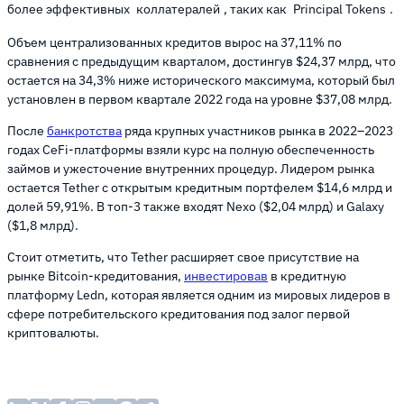
более эффективных
коллатералей
, таких как
Principal Tokens
.
Объем централизованных кредитов вырос на 37,11% по
сравнения с предыдущим кварталом, достингув $24,37 млрд, что
остается на 34,3% ниже исторического максимума, который был
установлен в первом квартале 2022 года на уровне $37,08 млрд.
После
банкротства
ряда крупных участников рынка в 2022–2023
годах CeFi-платформы взяли курс на полную обеспеченность
займов и ужесточение внутренних процедур. Лидером рынка
остается Tether с открытым кредитным портфелем $14,6 млрд и
долей 59,91%. В топ-3 также входят Nexo ($2,04 млрд) и Galaxy
($1,8 млрд).
Стоит отметить, что Tether расширяет свое присутствие на
рынке Bitcoin-кредитования,
инвестировав
в кредитную
платформу Ledn, которая является одним из мировых лидеров в
сфере потребительского кредитования под залог первой
криптовалюты.