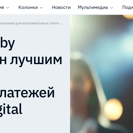
ия
Колонки
Новости
Мультимедиа
Под
CryptoProcessing by CoinsPaid признан лучшим решением для внутриигровых платежей по версии The Digital Banker
 by
ан лучшим
платежей
ital