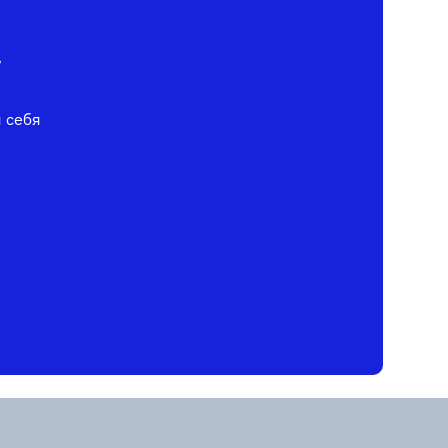
у
я себя