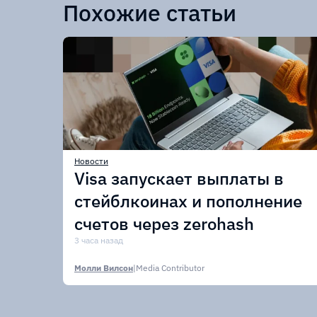
Похожие статьи
Новости
Visa запускает выплаты в
стейблкоинах и пополнение
счетов через zerohash
3 часа назад
Молли Вилсон
|
Media Contributor