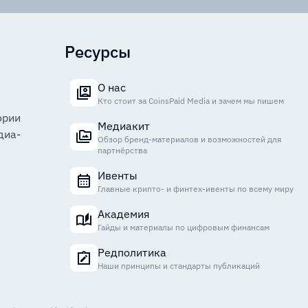
Ресурсы
О нас
Кто стоит за CoinsPaid Media и зачем мы пишем
ории
Медиакит
диа-
Обзор бренд-материалов и возможностей для
партнёрства
Ивенты
Главные крипто- и финтех-ивенты по всему миру
Академия
Гайды и материалы по цифровым финансам
Редполитика
Наши принципы и стандарты публикаций