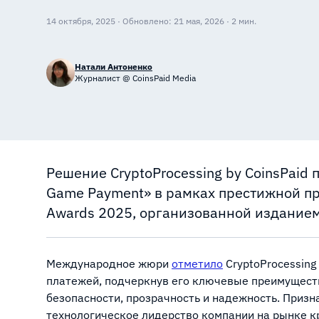
14 октября, 2025 · Обновлено: 21 мая, 2026 · 2 мин.
Натали Антоненко
Журналист @ CoinsPaid Media
Решение CryptoProcessing by CoinsPaid 
Game Payment» в рамках престижной пре
Awards 2025, организованной изданием T
Международное жюри
отметило
CryptoProcessing
платежей, подчеркнув его ключевые преимуществ
безопасности, прозрачность и надежность. При
технологическое лидерство компании на рынке к