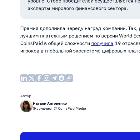
уровне. Отбор победителей осуществляется н
эксперты мирового финансового сектора.
Премия дополнила череду наград компании. Так, р
лучшим платежным решением по версии World Eco
CoinsPaid в общей сложности
получила
19 отрасле
игроков в глобальной экосистеме цифровых плат
Автор
Натали Антоненко
Журналист @ CoinsPaid Media