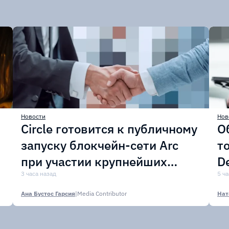
Новости
Нов
Circle готовится к публичному
О
запуску блокчейн-сети Arc
т
при участии крупнейших
D
финансовых организаций
3 часа назад
м
5 ч
Ана Бустос Гарсия
|
Media Contributor
Нат