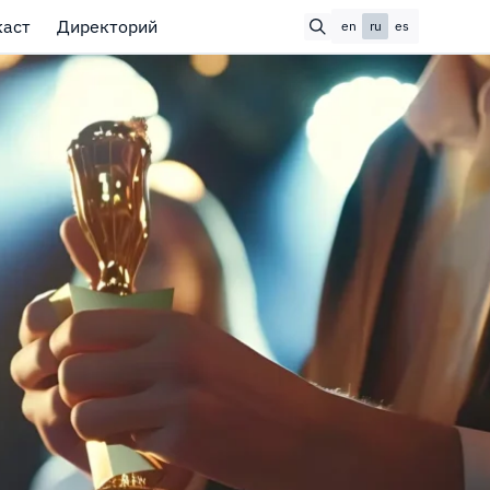
каст
Директорий
en
ru
es