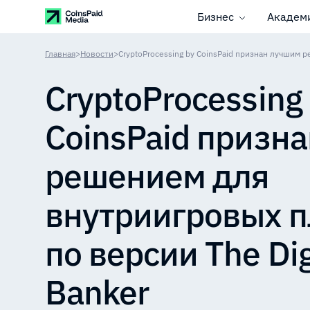
Бизнес
Академ
Главная
>
Новости
>
CryptoProcessing
CoinsPaid призн
решением для
внутриигровых 
по версии The Dig
Banker