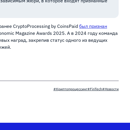
езависимым жюри, в которое входят признанные
анее CryptoProcessing by CoinsPaid
был признан
nomic Magazine Awards 2025. А в 2024 году команда
вых наград, закрепив статус одного из ведущих
ежей.
#Криптопроцессинг
#FinTech
#Новости