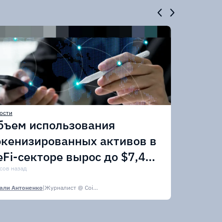
ости
бъем использования
окенизированных активов в
eFi-секторе вырос до $7,4
лрд
асов назад
али Антоненко
|
Журналист @ CoinsPaid Media