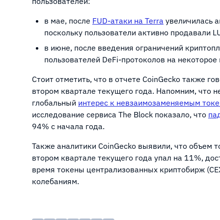
пользователей:
в мае, после
FUD-атаки на Terra
увеличилась ак
поскольку пользователи активно продавали L
в июне, после введения ограничений криптопл
пользователей DeFi-протоколов на некоторое
Стоит отметить, что в отчете CoinGecko также го
втором квартале текущего года. Напомним, что 
глобальный
интерес к невзаимозаменяемым ток
исследование сервиса The Block показало, что
па
94% с начала года.
Также аналитики CoinGecko выявили, что объем 
втором квартале текущего года упал на 11%, дост
время токены централизованных криптобирж (CE
колебаниям.