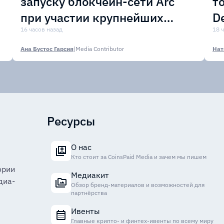
запуску блокчейн-сети Arc
т
при участии крупнейших
D
финансовых организаций
16 часов назад
м
18 
Ана Бустос Гарсия
|
Media Contributor
Нат
Ресурсы
О нас
Кто стоит за CoinsPaid Media и зачем мы пишем
ории
Медиакит
диа-
Обзор бренд-материалов и возможностей для
партнёрства
Ивенты
Главные крипто- и финтех-ивенты по всему миру