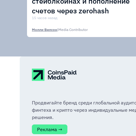
стейблкоинах и пополнение
счетов через zerohash
15 часов назад
Молли Вилсон
|
Media Contributor
Продвигайте бренд среди глобальной аудит
финтеха и крипто через индивидуальные ме
решения.
Реклама →