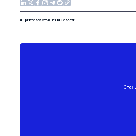
#Криптовалюта
#DeFi
#Новости
Стань