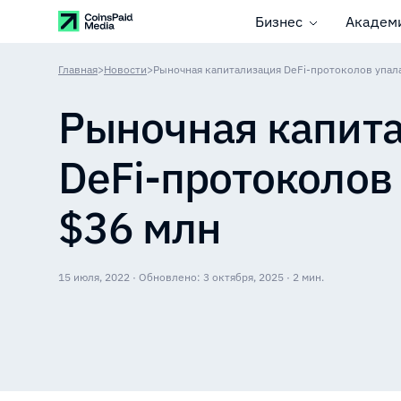
Бизнес
Академ
Главная
>
Новости
>
Рыночная капитализация DeFi-протоколов упала
Рыночная капит
DeFi-протоколов
$36 млн
15 июля, 2022 · Обновлено: 3 октября, 2025 · 2 мин.