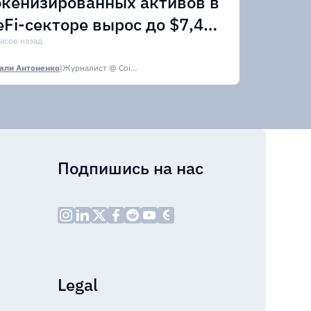
окенизированных активов в
eFi-секторе вырос до $7,4
лрд
часов назад
али Антоненко
|
Журналист @ CoinsPaid Media
Подпишись на нас
Legal