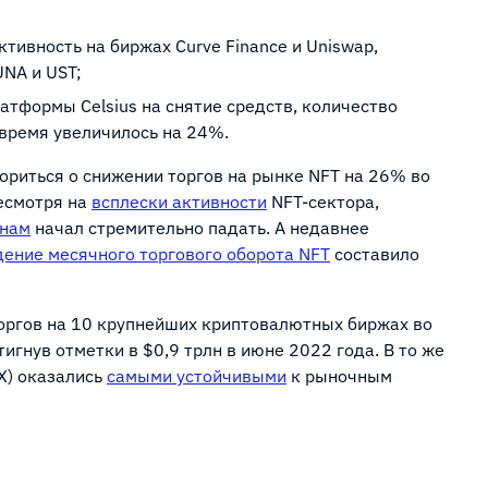
тивность на биржах Curve Finance и Uniswap,
UNA и UST;
атформы Celsius на снятие средств, количество
 время увеличилось на 24%.
вориться о снижении торгов на рынке NFT на 26% во
несмотря на
всплески активности
NFT-сектора,
енам
начал стремительно падать. А недавнее
дение месячного торгового оборота NFT
составило
торгов на 10 крупнейших криптовалютных биржах во
игнув отметки в $0,9 трлн в июне 2022 года. В то же
X) оказались
самыми устойчивыми
к рыночным