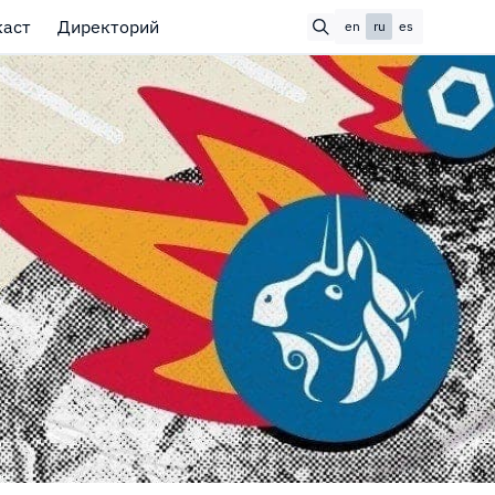
каст
Директорий
en
ru
es