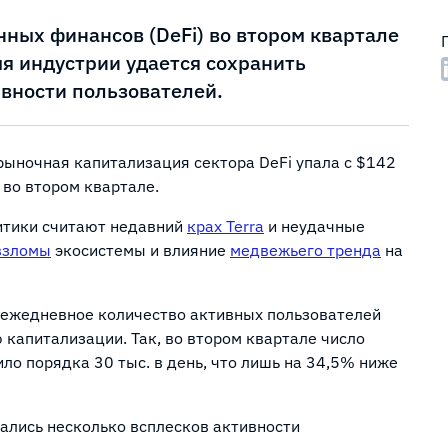
ных финансов (DeFi) во втором квартале
мя индустрии удается сохранить
вности пользователей.
рыночная капитализация сектора DeFi упала с $142
 во втором квартале.
итики считают недавний
крах Terra
и неудачные
взломы
экосистемы и влияние
медвежьего тренда
на
о ежедневное количество активных пользователей
капитализации. Так, во втором квартале число
ло порядка 30 тыс. в день, что лишь на 34,5% ниже
дались несколько всплесков активности