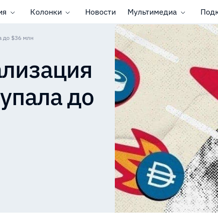
ия
Колонки
Новости
Мультимедиа
Под
 до $36 млн
ализация
 упала до