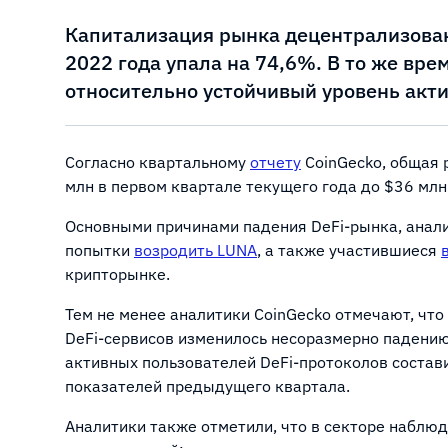
Капитализация рынка децентрализован
2022 года упала на 74,6%. В то же вре
относительно устойчивый уровень акти
Согласно квартальному
отчету
CoinGecko, общая 
млн в первом квартале текущего года до $36 млн
Основными причинами падения DeFi-рынка, анал
попытки
возродить
LUNA
, а также участившиеся
крипторынке.
Тем не менее аналитики CoinGecko отмечают, чт
DeFi-сервисов изменилось несоразмерно падению 
активных пользователей DeFi-протоколов состави
показателей предыдущего квартала.
Аналитики также отметили, что в секторе наблю