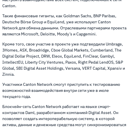
Canton.
Такие финансовые гиганты, как Goldman Sachs, BNP Paribas,
Deutsche Börse Group и EquiLend, уже используют Canton
Network для обмена данными. Отраслевыми партнерами проекта
являются Microsoft, Deloitte, Moody’s и Capgemini.
Кроме того, свое участие в проекте уже подтвердили Umbrage,
3Homes, ASX, Broadridge, Cboe Global Markets, Cumberland, The
Digital Dollar Project, DRW, Eleox, EquiLend, FinClear, Gambyl,
IntellectEU, Liberty City Ventures, Paxos, Right Pedal LendOS, S&P
Global, SBI Digital Asset Holdings, Versana, VERT Capital, Xpansiv и
Zinnia.
Участники Canton Network смогут приступить к тестированию
возможностей взаимодействия внутри сети уже в июле
текущего года.
Блокчейн-сеть Canton Network работает на языке смарт-
контрактов Daml, разработанном компанией Digital Asset. Он
позволяет создать интероперабельную систему, в которой
активы, данные и денежные средства могут синхронизироваться