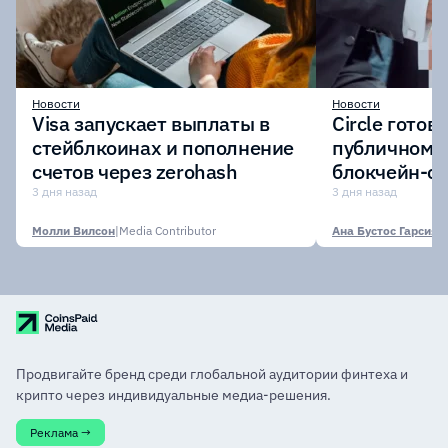
Новости
Новости
Visa запускает выплаты в
Circle готов
стейблкоинах и пополнение
публичному 
счетов через zerohash
блокчейн-се
участии кр
3 дня назад
3 дня назад
финансовых
Молли Вилсон
|
Media Contributor
Ана Бустос Гарсия
|
M
Продвигайте бренд среди глобальной аудитории финтеха и
крипто через индивидуальные медиа-решения.
Реклама →