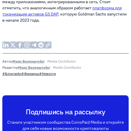
между приложениями, интегрированными в сеть. Стоит
отметить, что аналогичным образом работает
платформа для
токенизации активов GS DAP
, которую Goldman Sachs запустили
в начале 2023 года.
Марк Валерштейн
Media Contributor
Автор
Марк Валерштейн
Media Contributor
Редактор
#Блокчейн
#Финансы
#Новости
Подпишись на рассылку
Станьте участником сообщества CoinsPaid Media и откройте
для себя новые возможности криптовалюты