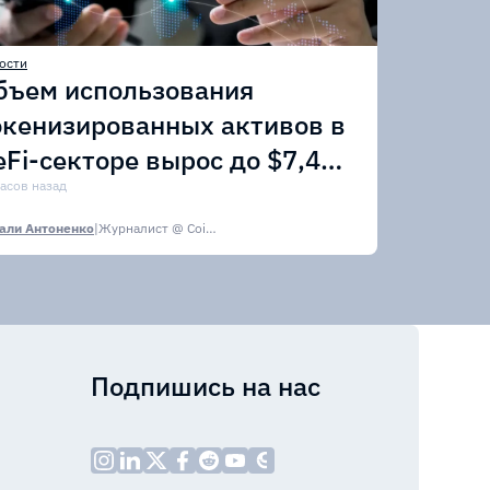
ости
бъем использования
окенизированных активов в
eFi-секторе вырос до $7,4
лрд
часов назад
али Антоненко
|
Журналист @ CoinsPaid Media
Подпишись на нас