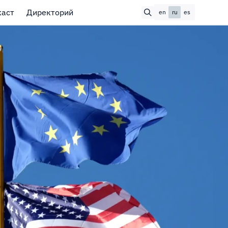
каст
Директорий
en
ru
es