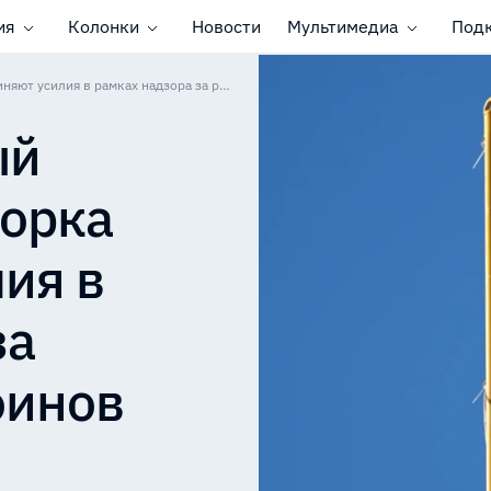
ия
Колонки
Новости
Мультимедиа
Под
EBA и финансовый регулятор Нью-Йорка объединяют усилия в рамках надзора за рынком стейблкоинов
ый
Йорка
ия в
за
оинов