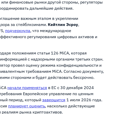
 или финансовые рынки другой стороны, регуляторы
координировать дальнейшие действия.
глашение важным этапом в укреплении
дзора за стейблкоинами.
Кейтлин Эсроу
,
FS,
подчеркнула
, что международное
ффективного регулирования цифровых активов и
даря положениям статьи 126 MiCA, которая
информацией с надзорными органами третьих стран.
лятор провел оценку режима конфиденциальности и
вивалентным требованиям MiCA. Согласно документу,
еими сторонами и будет действовать бессрочно.
MiCA
начали применяться
в ЕС с 30 декабря 2024
 требования Европейское управление по ценным
дный период, который
завершится
1 июля 2026 года.
ссия
планирует оценить
, насколько действующие
м реалиям рынка криптоактивов.