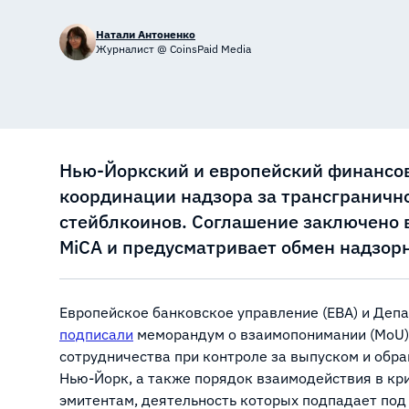
Натали Антоненко
Журналист @ CoinsPaid Media
Нью-Йоркский и европейский финансов
координации надзора за трансграничн
стейблкоинов. Соглашение заключено 
MiCA и предусматривает обмен надзор
Европейское банковское управление (EBA) и Деп
подписали
меморандум о взаимопонимании (MoU)
сотрудничества при контроле за выпуском и обр
Нью-Йорк, а также порядок взаимодействия в кр
эмитентам, деятельность которых подпадает под