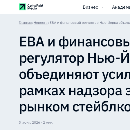
Бизнес
Академ
Главная
>
Новости
>
EBA и финансов
регулятор Нью-
объединяют усил
рамках надзора 
рынком стейблк
3 июня, 2026 · 2 мин.