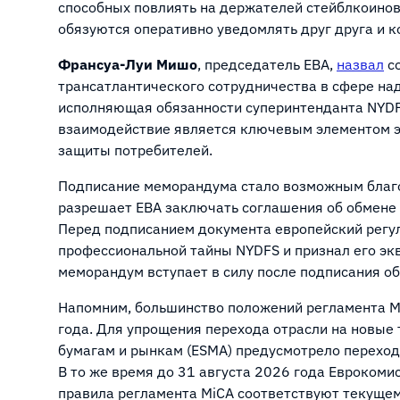
способных повлиять на держателей стейблкоинов
обязуются оперативно уведомлять друг друга и 
Франсуа-Луи Мишо
, председатель EBA,
назвал
со
трансатлантического сотрудничества в сфере на
исполняющая обязанности суперинтенданта NYD
взаимодействие является ключевым элементом э
защиты потребителей.
Подписание меморандума стало возможным благо
разрешает EBA заключать соглашения об обмене 
Перед подписанием документа европейский регу
профессиональной тайны NYDFS и признал его эк
меморандум вступает в силу после подписания об
Напомним, большинство положений регламента 
года. Для упрощения перехода отрасли на новые
бумагам и рынкам (ESMA) предусмотрело перехо
В то же время до 31 августа 2026 года Еврокоми
правила регламента MiCA соответствуют текуще