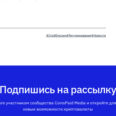
#Стейблкоин
#Регулирование
#Новости
Подпишись на рассылк
те участником сообщества CoinsPaid Media и откройте дл
новые возможности криптовалюты