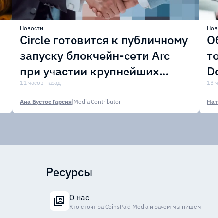
Новости
Нов
Circle готовится к публичному
О
запуску блокчейн-сети Arc
т
при участии крупнейших
D
финансовых организаций
11 часов назад
м
13 
Ана Бустос Гарсия
|
Media Contributor
Нат
Ресурсы
О нас
Кто стоит за CoinsPaid Media и зачем мы пишем