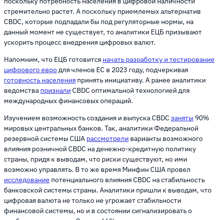
поскольку потребность населения в цифровой наличности
стремительно растет. А поскольку приемлемых альтернатив
CBDC, которые подпадали бы под регуляторные нормы, на
данный момент не существует, то аналитики ЕЦБ призывают
ускорить процесс внедрения цифровых валют.
Напомним, что ЕЦБ готовится
начать разработку и тестирование
цифрового евро
для членов ЕС в 2023 году, подчеркивая
готовность населения
принять инициативу. А ранее аналитики
ведомства
признали
CBDC оптимальной технологией для
международных финансовых операций.
Изучением возможность создания и выпуска CBDC
заняты
90%
мировых центральных банков. Так, аналитики Федеральной
резервной системы США
рассмотрели
варианты возможного
влияния розничной CBDC на денежно-кредитную политику
страны, придя к выводам, что риски существуют, но ими
возможно управлять. В то же время Минфин США провел
исследование
потенциального влияния CBDC на стабильность
банковской системы страны. Аналитики пришли к выводам, что
цифровая валюта не только не угрожает стабильности
финансовой системы, но и в состоянии сигнализировать о