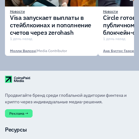
Новости
Новости
Visa запускает выплаты в
Circle готов
стейблкоинах и пополнение
публичному 
счетов через zerohash
блокчейн-се
участии кр
1 день назад
1 день назад
финансовых
Молли Вилсон
|
Media Contributor
Ана Бустос Гарсия
|
M
Продвигайте бренд среди глобальной аудитории финтеха и
крипто через индивидуальные медиа-решения.
Реклама →
Ресурсы