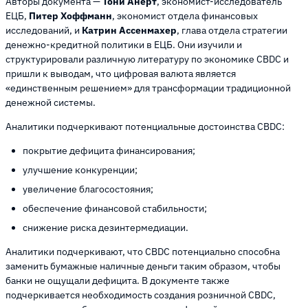
Авторы документа —
Тони Анерт
, экономист-исследователь
ЕЦБ,
Питер Хоффманн
, экономист отдела финансовых
исследований, и
Катрин Ассенмахер
, глава отдела стратегии
денежно-кредитной политики в ЕЦБ. Они изучили и
структурировали различную литературу по экономике CBDC и
пришли к выводам, что цифровая валюта является
«единственным решением» для трансформации традиционной
денежной системы.
Аналитики подчеркивают потенциальные достоинства CBDC:
покрытие дефицита финансирования;
улучшение конкуренции;
увеличение благосостояния;
обеспечение финансовой стабильности;
снижение риска дезинтермедиации.
Аналитики подчеркивают, что CBDC потенциально способна
заменить бумажные наличные деньги таким образом, чтобы
банки не ощущали дефицита. В документе также
подчеркивается необходимость создания розничной CBDC,