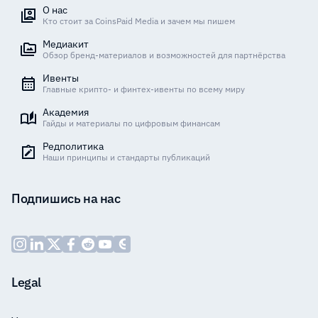
О нас
Кто стоит за CoinsPaid Media и зачем мы пишем
Медиакит
Обзор бренд-материалов и возможностей для партнёрства
Ивенты
Главные крипто- и финтех-ивенты по всему миру
Академия
Гайды и материалы по цифровым финансам
Редполитика
Наши принципы и стандарты публикаций
Подпишись на нас
Legal