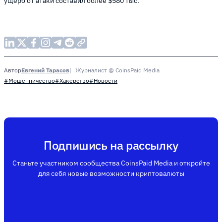
ущерб от атаки составил более $580 тыс.
Евгений Тарасов
Журналист @ CoinsPaid Media
Автор
#Мошенничество
#Хакерство
#Новости
Подпишись на рассылку
Станьте участником сообщества CoinsPaid Media и откройте
для себя новые возможности криптовалюты