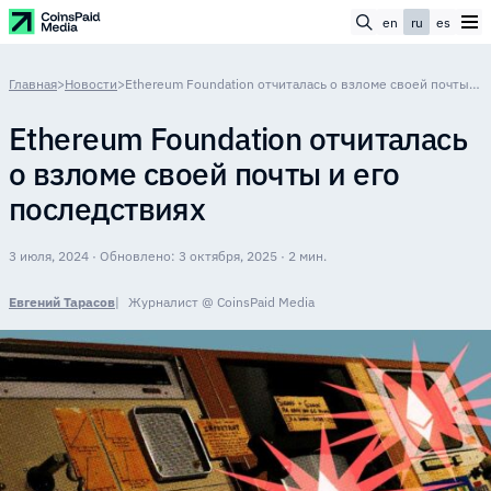
en
ru
es
Главная
>
Новости
>
Ethereum Foundation отчиталась о взломе своей почты и его последствиях
Ethereum Foundation отчиталась
о взломе своей почты и его
последствиях
3 июля, 2024 · Обновлено: 3 октября, 2025 · 2 мин.
Евгений Тарасов
Журналист @ CoinsPaid Media