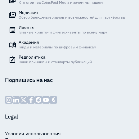
Кто стоит за CoinsPaid Media и зачем мы пишем
Медиакит
Обзор бренд-материалов и возможностей для партнёрства
Ивенты
Главные крипто- и финтех-ивенты по всему миру
Академия
Гайды и материалы по цифровым финансам
Редполитика
Наши принципы и стандарты публикаций
Подпишись на нас
Legal
Условия использования