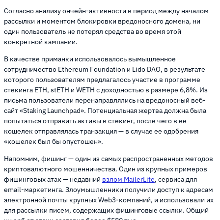
Согласно анализу ончейн-активности в период между началом
рассылки и моментом блокировки вредоносного домена, ни
один пользователь не потерял средства во время этой
конкретной кампании.
В качестве приманки использовалось вымышленное
сотрудничество Ethereum Foundation и Lido DAO, в результате
которого пользователям предлагалось участие в программе
стекинга ETH, stETH и WETH с доходностью в размере 6,8%. Из
письма пользователи перенаправлялись на вредоносный веб-
сайт «Staking Launchpad». Потенциальная жертва должна была
попытаться отправить активы в стекинг, после чего в ее
кошелек отправлялась транзакция — в случае ее одобрения
«кошелек был бы опустошен».
Напомним, фишинг — один из самых распространенных методов
криптовалютного мошенничества. Один из крупных примеров
фишинговых атак — недавний
взлом MailerLite
, сервиса для
email-маркетинга. Злоумышленники получили доступ к адресам
электронной почты крупных Web3-компаний, и использовали их
для рассылки писем, содержащих фишинговые ссылки. Общий