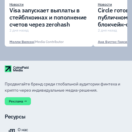
Новости
Новости
Visa запускает выплаты в
Circle готов
стейблкоинах и пополнение
публичному 
счетов через zerohash
блокчейн-се
участии кр
2 дня назад
2 дня назад
финансовых
Молли Вилсон
|
Media Contributor
Ана Бустос Гарсия
|
M
Продвигайте бренд среди глобальной аудитории финтеха и
крипто через индивидуальные медиа-решения.
Реклама →
Ресурсы
О нас