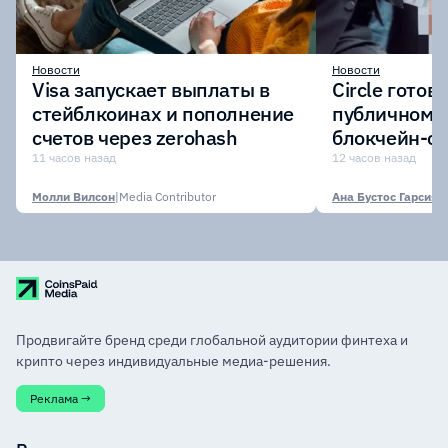
Новости
Новости
Visa запускает выплаты в
Circle готов
стейблкоинах и пополнение
публичному 
счетов через zerohash
блокчейн-се
участии кр
11 часов назад
12 часов назад
финансовых
Молли Вилсон
|
Media Contributor
Ана Бустос Гарсия
|
M
Продвигайте бренд среди глобальной аудитории финтеха и
крипто через индивидуальные медиа-решения.
Реклама →