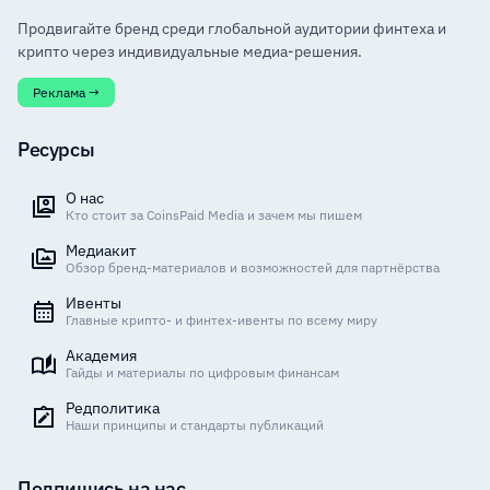
Продвигайте бренд среди глобальной аудитории финтеха и
крипто через индивидуальные медиа-решения.
Реклама →
Ресурсы
О нас
Кто стоит за CoinsPaid Media и зачем мы пишем
Медиакит
Обзор бренд-материалов и возможностей для партнёрства
Ивенты
Главные крипто- и финтех-ивенты по всему миру
Академия
Гайды и материалы по цифровым финансам
Редполитика
Наши принципы и стандарты публикаций
Подпишись на нас