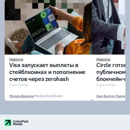
Новости
Новости
Visa запускает выплаты в
Circle готов
стейблкоинах и пополнение
публичному 
счетов через zerohash
блокчейн-се
участии кр
3 дня назад
3 дня назад
финансовых
Молли Вилсон
|
Media Contributor
Ана Бустос Гарсия
|
M