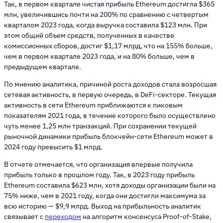
Так, в первом квартале чистая прибыль Ethereum достигла $365
млн, увеличившись почти на 200% по сравнению с четвертым
кварталом 2023 года, когда выручка составила $123 млн. При
этом общий объем средств, полученных в качестве
комиссионных сборов, достиг $1,17 млрд, что на 155% больше,
чем в первом квартале 2023 года, и на 80% больше, чем в
предыдущем квартале.
По мнению аналитика, причиной роста доходов стала возросшая
сетевая активность, в первую очередь, в DeFi-секторе. Текущая
активность в сети Ethereum приближаются к пиковым
показателям 2021 года, в течение которого было осуществлено
чуть менее 1,25 млн транзакций. При сохранении текущей
рыночной динамики прибыль блокчейн-сети Ethereum может в
2024 году превысить $1 млрд.
В отчете отмечается, что организация впервые получила
прибыль только в прошлом году. Так, в 2023 году прибыль
Ethereum составила $623 млн, хотя доходы организации были на
75% ниже, чем в 2021 году, когда они достигли максимума за
всю историю — $9,9 млрд. Выход на прибыльность аналитик
связывает с
переходом
на алгоритм консенсуса Proof-of-Stake,