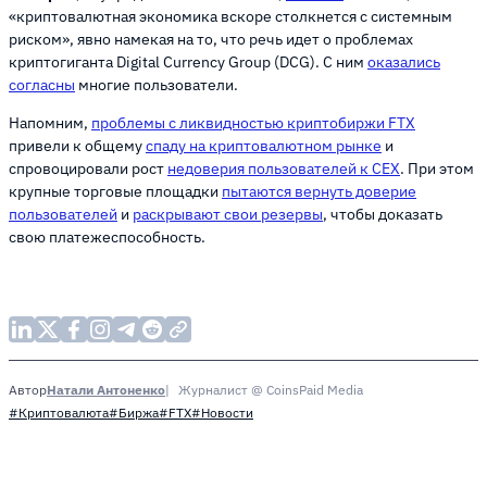
«криптовалютная экономика вскоре столкнется с системным
риском», явно намекая на то, что речь идет о проблемах
криптогиганта Digital Currency Group (DCG). С ним
оказались
согласны
многие пользователи.
Напомним,
проблемы с ликвидностью криптобиржи FTX
привели к общему
спаду на криптовалютном рынке
и
спровоцировали рост
недоверия пользователей к CEX
. При этом
крупные торговые площадки
пытаются вернуть доверие
пользователей
и
раскрывают свои резервы
, чтобы доказать
свою платежеспособность.
Натали Антоненко
Журналист @ CoinsPaid Media
Автор
#Криптовалюта
#Биржа
#FTX
#Новости