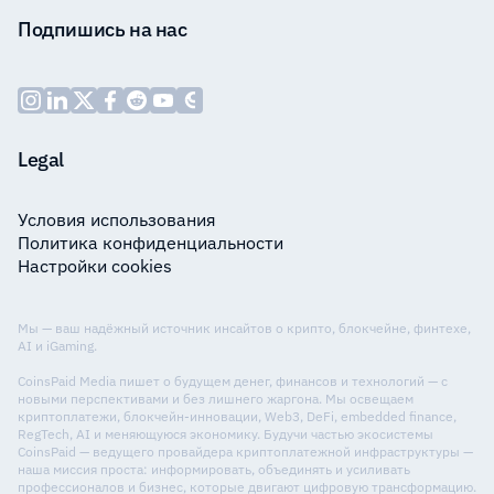
Подпишись на нас
Legal
Условия использования
Политика конфиденциальности
Настройки cookies
Мы — ваш надёжный источник инсайтов о крипто, блокчейне, финтехе,
AI и iGaming.
CoinsPaid Media пишет о будущем денег, финансов и технологий — с
новыми перспективами и без лишнего жаргона. Мы освещаем
криптоплатежи, блокчейн-инновации, Web3, DeFi, embedded finance,
RegTech, AI и меняющуюся экономику. Будучи частью экосистемы
CoinsPaid — ведущего провайдера криптоплатежной инфраструктуры —
наша миссия проста: информировать, объединять и усиливать
профессионалов и бизнес, которые двигают цифровую трансформацию.