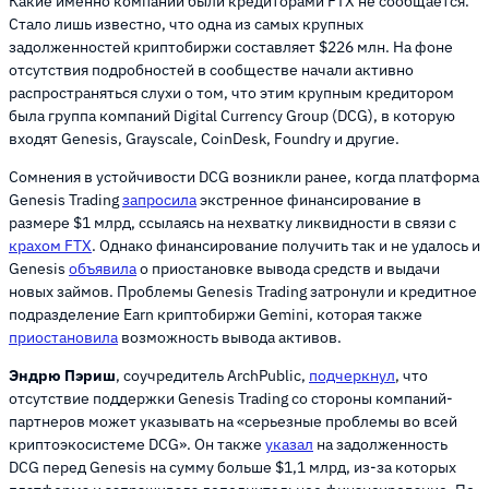
Какие именно компании были кредиторами FTX не сообщается.
Стало лишь известно, что одна из самых крупных
задолженностей криптобиржи составляет $226 млн. На фоне
отсутствия подробностей в сообществе начали активно
распространяться слухи о том, что этим крупным кредитором
была группа компаний Digital Currency Group (DCG), в которую
входят Genesis, Grayscale, CoinDesk, Foundry и другие.
Сомнения в устойчивости DCG возникли ранее, когда платформа
Genesis Trading
запросила
экстренное финансирование в
размере $1 млрд, ссылаясь на нехватку ликвидности в связи с
крахом FTX
. Однако финансирование получить так и не удалось и
Genesis
объявила
о приостановке вывода средств и выдачи
новых займов. Проблемы Genesis Trading затронули и кредитное
подразделение Earn криптобиржи Gemini, которая также
приостановила
возможность вывода активов.
Эндрю Пэриш
, соучредитель ArchPublic,
подчеркнул
, что
отсутствие поддержки Genesis Trading со стороны компаний-
партнеров может указывать на «серьезные проблемы во всей
криптоэкосистеме DCG». Он также
указал
на задолженность
DCG перед Genesis на сумму больше $1,1 млрд, из-за которых