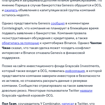
платформа и запрашивала дополнительное финансирование. По
мнению Пэриша в случае банкротства Genesis обрушится и DCG,
и
ожидать
объявления о капитуляции всей группы компаний
осталось недолго.
Однако представитель Genesis
сообщил
в комментарии
Cointelegraph, что компания не планирует в ближайшее время
подавать заявление о банкротстве. Компания провела
«конструктивные» обсуждения с кредиторами, а также
обратилась за помощью
к криптобирже Binance. Однако
Чанпэн
Чжао
сказал, что такая сделка может «создать конфликт
интересов» и Binance отказала Genesis в финансовой
поддержке.
Позже на сайте инвестиционного фонда Grayscale Investments,
который также входит в DCG, появилась
информация
, в которой
представители компании заверили инвесторов в безопасности
их активов, но отказались раскрыть данные о резервах
компании. Сообщество отреагировало на такое заявление
довольно резко. Некоторые пользователи Twitter
назвали
Grayscale «дойной коровой» DCG.
Пол Грэм
, соучредитель Y Combinator,
написал
в Twitter, что