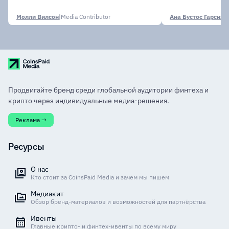
финансовых
Молли Вилсон
|
Media Contributor
Ана Бустос Гарсия
|
M
Продвигайте бренд среди глобальной аудитории финтеха и
крипто через индивидуальные медиа-решения.
Реклама →
Ресурсы
О нас
Кто стоит за CoinsPaid Media и зачем мы пишем
Медиакит
Обзор бренд-материалов и возможностей для партнёрства
Ивенты
Главные крипто- и финтех-ивенты по всему миру