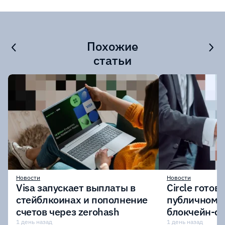
Похожие
статьи
Новости
Новости
Visa запускает выплаты в
Circle готов
стейблкоинах и пополнение
публичному 
счетов через zerohash
блокчейн-се
участии кр
1 день назад
1 день назад