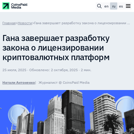
en
ru
es
Главная
>
Новости
>
Гана завершает разработку закона о лицензировании криптовалютных платформ
Гана завершает разработку
закона о лицензировании
криптовалютных платформ
25 июля, 2025 · Обновлено: 2 октября, 2025 · 2 мин.
Натали Антоненко
Журналист @ CoinsPaid Media