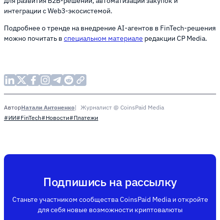
для развития B2B-решений, автоматизации закупок и
интеграции с Web3-экосистемой.
Подробнее о тренде на внедрение AI-агентов в FinTech-решения
можно почитать в
специальном материале
редакции CP Media.
Натали Антоненко
Журналист @ CoinsPaid Media
Автор
#ИИ
#FinTech
#Новости
#Платежи
Подпишись на рассылку
Станьте участником сообщества CoinsPaid Media и откройте
для себя новые возможности криптовалюты