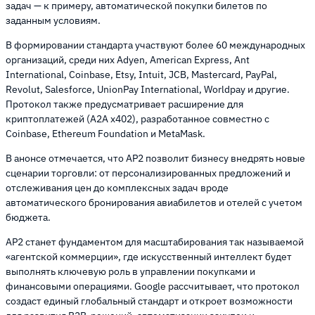
задач — к примеру, автоматической покупки билетов по
заданным условиям.
В формировании стандарта участвуют более 60 международных
организаций, среди них Adyen, American Express, Ant
International, Coinbase, Etsy, Intuit, JCB, Mastercard, PayPal,
Revolut, Salesforce, UnionPay International, Worldpay и другие.
Протокол также предусматривает расширение для
криптоплатежей (A2A x402), разработанное совместно с
Coinbase, Ethereum Foundation и MetaMask.
В анонсе отмечается, что AP2 позволит бизнесу внедрять новые
сценарии торговли: от персонализированных предложений и
отслеживания цен до комплексных задач вроде
автоматического бронирования авиабилетов и отелей с учетом
бюджета.
AP2 станет фундаментом для масштабирования так называемой
«агентской коммерции», где искусственный интеллект будет
выполнять ключевую роль в управлении покупками и
финансовыми операциями. Google рассчитывает, что протокол
создаст единый глобальный стандарт и откроет возможности