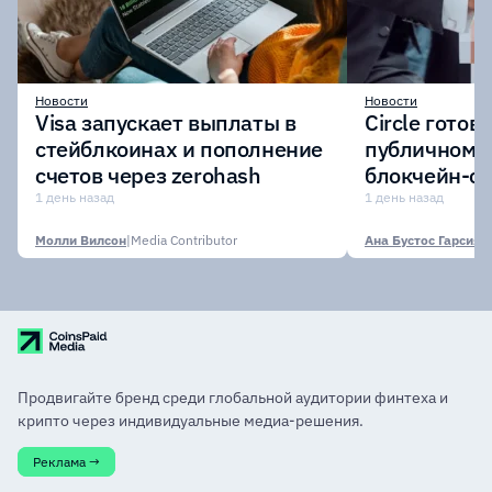
Новости
Новости
Visa запускает выплаты в
Circle готов
стейблкоинах и пополнение
публичному 
счетов через zerohash
блокчейн-се
участии кр
1 день назад
1 день назад
финансовых
Молли Вилсон
|
Media Contributor
Ана Бустос Гарсия
|
M
Продвигайте бренд среди глобальной аудитории финтеха и
крипто через индивидуальные медиа-решения.
Реклама →