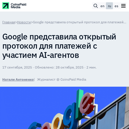
en
ru
es
Главная
>
Новости
>
Google представила открытый протокол для платежей с участием AI-агентов
Google представила открытый
протокол для платежей с
участием AI-агентов
17 сентября, 2025 · Обновлено: 28 октября, 2025 · 2 мин.
Натали Антоненко
Журналист @ CoinsPaid Media