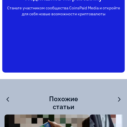
Станьте участником сообщества CoinsPaid Media и откройте
для себя новые возможности криптовалюты
Похожие
статьи