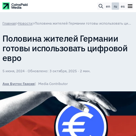
en
ru
es
Главная
>
Новости
>
Половина жителей Германии готовы использовать цифровой евро
Половина жителей Германии
готовы использовать цифровой
евро
5 июня, 2024 · Обновлено: 3 октября, 2025 · 2 мин.
Ана Бустос Гарсия
Media Contributor