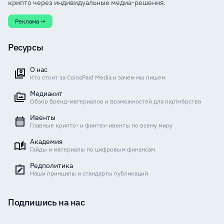
крипто через индивидуальные медиа-решения.
Реклама →
Ресурсы
О нас
Кто стоит за CoinsPaid Media и зачем мы пишем
Медиакит
Обзор бренд-материалов и возможностей для партнёрства
Ивенты
Главные крипто- и финтех-ивенты по всему миру
Академия
Гайды и материалы по цифровым финансам
Редполитика
Наши принципы и стандарты публикаций
Подпишись на нас