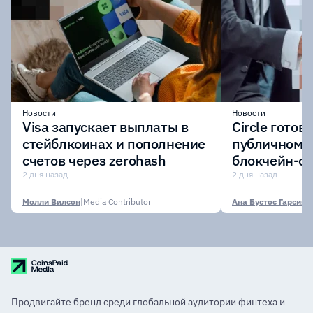
Новости
Новости
Visa запускает выплаты в
Circle готов
стейблкоинах и пополнение
публичному 
счетов через zerohash
блокчейн-се
участии кр
2 дня назад
2 дня назад
финансовых
Молли Вилсон
|
Media Contributor
Ана Бустос Гарсия
|
M
Продвигайте бренд среди глобальной аудитории финтеха и