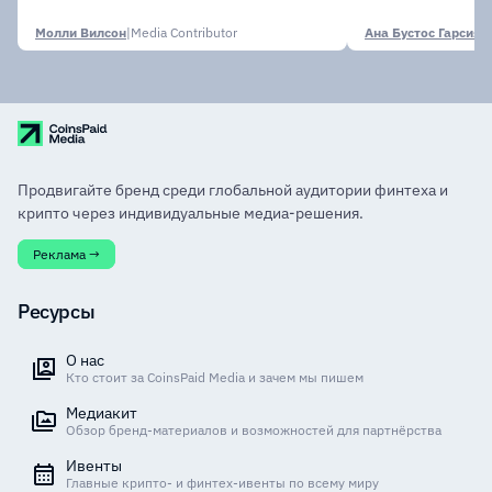
финансовых
Молли Вилсон
|
Media Contributor
Ана Бустос Гарсия
|
M
Продвигайте бренд среди глобальной аудитории финтеха и
крипто через индивидуальные медиа-решения.
Реклама →
Ресурсы
О нас
Кто стоит за CoinsPaid Media и зачем мы пишем
Медиакит
Обзор бренд-материалов и возможностей для партнёрства
Ивенты
Главные крипто- и финтех-ивенты по всему миру