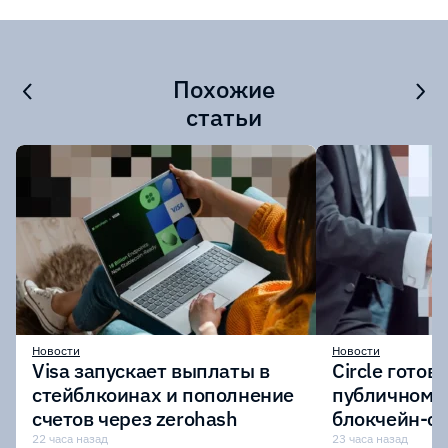
Похожие
статьи
Новости
Новости
Visa запускает выплаты в
Circle готов
стейблкоинах и пополнение
публичному 
счетов через zerohash
блокчейн-се
участии кр
22 часа назад
23 часа назад